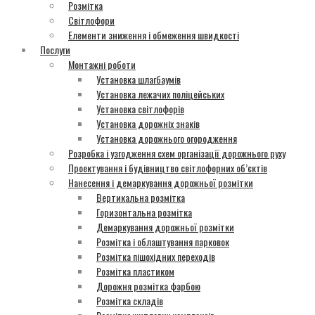
Розмітка
Світлофори
Елементи зниження і обмеження швидкості
Послуги
Монтажні роботи
Установка шлагбаумів
Установка лежачих поліцейських
Установка світлофорів
Установка дорожніх знаків
Установка дорожнього огородження
Розробка і узгодження схем організації дорожнього руху
Проектування і будівництво світлофорних об’єктів
Нанесення і демаркування дорожньої розмітки
Вертикальна розмітка
Горизонтальна розмітка
Демаркування дорожньої розмітки
Розмітка і облаштування парковок
Розмітка пішохідних переходів
Розмітка пластиком
Дорожня розмітка фарбою
Розмітка складів