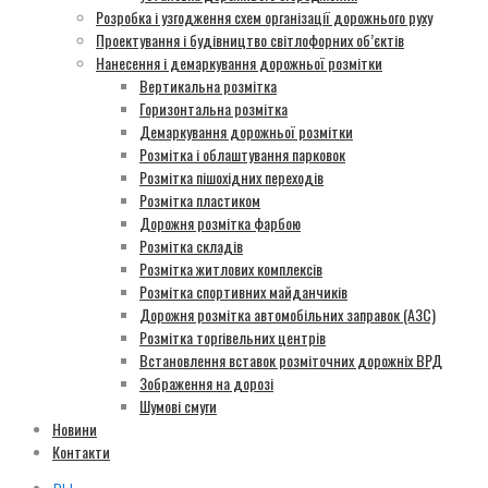
Розробка і узгодження схем організації дорожнього руху
Проектування і будівництво світлофорних об’єктів
Нанесення і демаркування дорожньої розмітки
Вертикальна розмітка
Горизонтальна розмітка
Демаркування дорожньої розмітки
Розмітка і облаштування парковок
Розмітка пішохідних переходів
Розмітка пластиком
Дорожня розмітка фарбою
Розмітка складів
Розмітка житлових комплексів
Розмітка спортивних майданчиків
Дорожня розмітка автомобільних заправок (АЗС)
Розмітка торгівельних центрів
Встановлення вставок розміточних дорожніх ВРД
Зображення на дорозі
Шумові смуги
Новини
Контакти