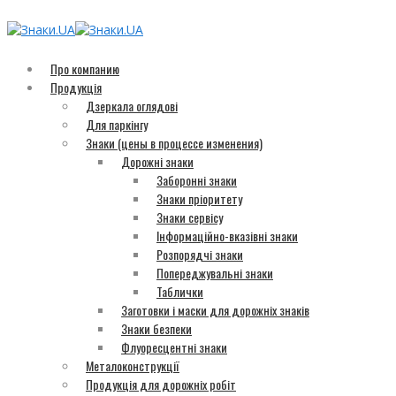
Про компанию
Продукція
Дзеркала оглядові
Для паркінгу
Знаки (цены в процессе изменения)
Дорожні знаки
Заборонні знаки
Знаки пріоритету
Знаки сервісу
Інформаційно-вказівні знаки
Розпорядчі знаки
Попереджувальні знаки
Таблички
Заготовки і маски для дорожніх знаків
Знаки безпеки
Флуоресцентні знаки
Металоконструкції
Продукція для дорожніх робіт