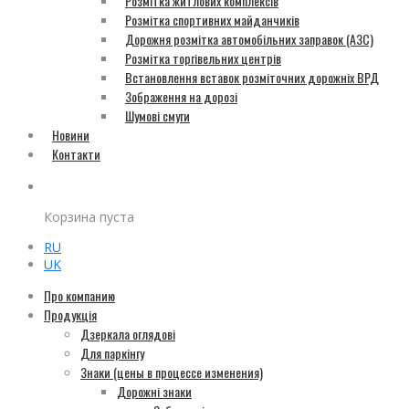
Розмітка житлових комплексів
Розмітка спортивних майданчиків
Дорожня розмітка автомобільних заправок (АЗС)
Розмітка торгівельних центрів
Встановлення вставок розміточних дорожніх ВРД
Зображення на дорозі
Шумові смуги
Новини
Контакти
Корзина пуста
RU
UK
Про компанию
Продукція
Дзеркала оглядові
Для паркінгу
Знаки (цены в процессе изменения)
Дорожні знаки