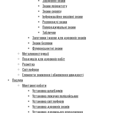
Заборонні знаки
Знаки пріоритету
Знаки сервісу
Інформаційно-вказівні знаки
Розпорядчі знаки
Попереджувальні знаки
Таблички
Заготовки і маски для дорожніх знаків
Знаки безпеки
Флуоресцентні знаки
Металоконструкції
Продукція для дорожніх робіт
Розмітка
Світлофори
Елементи зниження і обмеження швидкості
Послуги
Монтажні роботи
Установка шлагбаумів
Установка лежачих поліцейських
Установка світлофорів
Установка дорожніх знаків
Установка дорожнього огородження