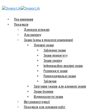
Про компанию
Продукція
Дзеркала оглядові
Для паркінгу
Знаки (цены в процессе изменения)
Дорожні знаки
Заборонні знаки
Знаки пріоритету
Знаки сервісу
Інформаційно-вказівні знаки
Розпорядчі знаки
Попереджувальні знаки
Таблички
Заготовки і маски для дорожніх знаків
Знаки безпеки
Флуоресцентні знаки
Металоконструкції
Продукція для дорожніх робіт