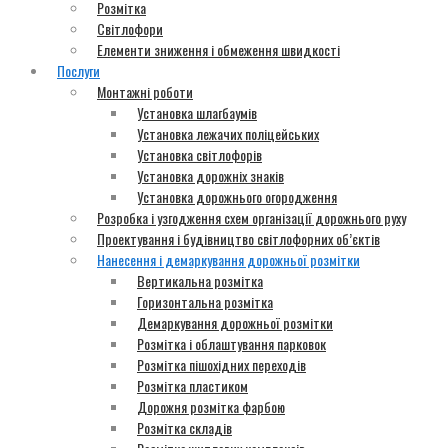
Розмітка
Світлофори
Елементи зниження і обмеження швидкості
Послуги
Монтажні роботи
Установка шлагбаумів
Установка лежачих поліцейських
Установка світлофорів
Установка дорожніх знаків
Установка дорожнього огородження
Розробка і узгодження схем організації дорожнього руху
Проектування і будівництво світлофорних об’єктів
Нанесення і демаркування дорожньої розмітки
Вертикальна розмітка
Горизонтальна розмітка
Демаркування дорожньої розмітки
Розмітка і облаштування парковок
Розмітка пішохідних переходів
Розмітка пластиком
Дорожня розмітка фарбою
Розмітка складів