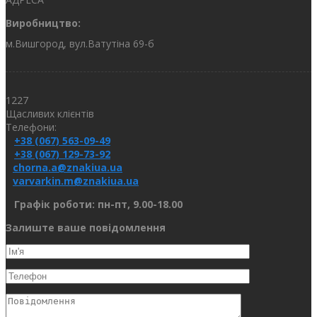
Виробництво:
м.Вишгород, вул.Ватутіна 69-б
1227
Щасливих клієнтів
Телефони:
+38 (067) 563-09-49
+38 (067) 129-73-92
chorna.a@znakiua.ua
varvarkin.m@znakiua.ua
Графік роботи: пн-пт, 9.00-18.00
Залиште ваше повідомлення