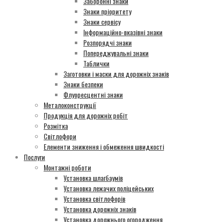
Заборонні знаки
Знаки пріоритету
Знаки сервісу
Інформаційно-вказівні знаки
Розпорядчі знаки
Попереджувальні знаки
Таблички
Заготовки і маски для дорожніх знаків
Знаки безпеки
Флуоресцентні знаки
Металоконструкції
Продукція для дорожніх робіт
Розмітка
Світлофори
Елементи зниження і обмеження швидкості
Послуги
Монтажні роботи
Установка шлагбаумів
Установка лежачих поліцейських
Установка світлофорів
Установка дорожніх знаків
Установка дорожнього огородження