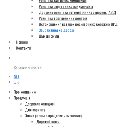
Розмітка житлових комплексів
Розмітка спортивних майданчиків
Дорожня розмітка автомобільних заправок (АЗС)
Розмітка торгівельних центрів
Встановлення вставок розміточних дорожніх ВРД
Зображення на дорозі
Шумові смуги
Новини
Контакти
Корзина пуста
RU
UK
Про компанию
Продукція
Дзеркала оглядові
Для паркінгу
Знаки (цены в процессе изменения)
Дорожні знаки