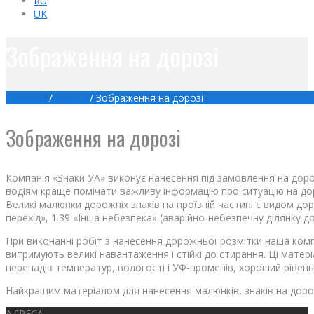
RU
UK
Зображення на дорозі
Головна
/
Услуги
/
Зображення на дорозі
Зображення на дорозі
Компанія «Знаки УА» виконує нанесення під замовлення на доро
водіям краще помічати важливу інформацію про ситуацію на дор
Великі малюнки дорожніх знаків на проїзній частині є видом до
перехід», 1.39 «Інша небезпека» (аварійно-небезпечну ділянку д
При виконанні робіт з нанесення дорожньої розмітки наша комп
витримують великі навантаження і стійкі до стирання. Ці матер
перепадів температур, вологості і УФ-променів, хороший рівень
Найкращим матеріалом для нанесення малюнків, знаків на доро
АДРЕСА