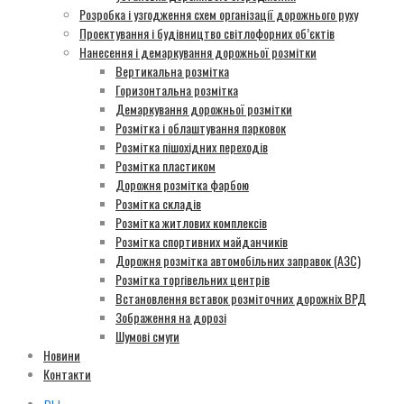
Розробка і узгодження схем організації дорожнього руху
Проектування і будівництво світлофорних об’єктів
Нанесення і демаркування дорожньої розмітки
Вертикальна розмітка
Горизонтальна розмітка
Демаркування дорожньої розмітки
Розмітка і облаштування парковок
Розмітка пішохідних переходів
Розмітка пластиком
Дорожня розмітка фарбою
Розмітка складів
Розмітка житлових комплексів
Розмітка спортивних майданчиків
Дорожня розмітка автомобільних заправок (АЗС)
Розмітка торгівельних центрів
Встановлення вставок розміточних дорожніх ВРД
Зображення на дорозі
Шумові смуги
Новини
Контакти