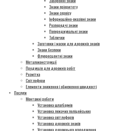
Заборонні знаки
Знаки пріоритету
Знаки сервісу
Інформаційно-вказівні знаки
Розпорядчі знаки
Попереджувальні знаки
Таблички
Заготовки і маски для дорожніх знаків
Знаки безпеки
Флуоресцентні знаки
Металоконструкції
Продукція для дорожніх робіт
Розмітка
Світлофори
Елементи зниження і обмеження швидкості
Послуги
Монтажні роботи
Установка шлагбаумів
Установка лежачих поліцейських
Установка світлофорів
Установка дорожніх знаків
Установка дорожнього огородження