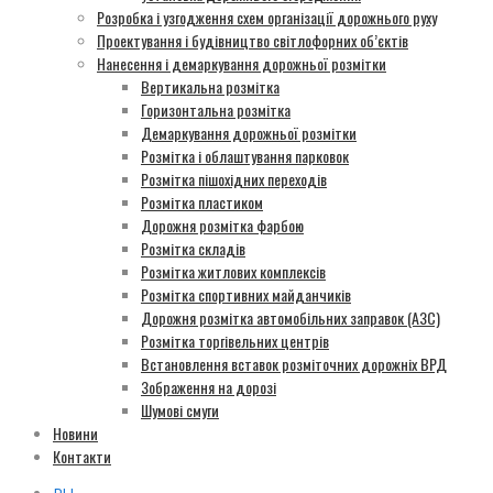
Розробка і узгодження схем організації дорожнього руху
Проектування і будівництво світлофорних об’єктів
Нанесення і демаркування дорожньої розмітки
Вертикальна розмітка
Горизонтальна розмітка
Демаркування дорожньої розмітки
Розмітка і облаштування парковок
Розмітка пішохідних переходів
Розмітка пластиком
Дорожня розмітка фарбою
Розмітка складів
Розмітка житлових комплексів
Розмітка спортивних майданчиків
Дорожня розмітка автомобільних заправок (АЗС)
Розмітка торгівельних центрів
Встановлення вставок розміточних дорожніх ВРД
Зображення на дорозі
Шумові смуги
Новини
Контакти