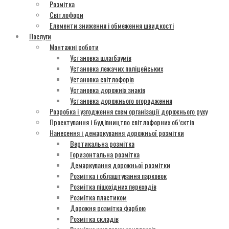
Розмітка
Світлофори
Елементи зниження і обмеження швидкості
Послуги
Монтажні роботи
Установка шлагбаумів
Установка лежачих поліцейських
Установка світлофорів
Установка дорожніх знаків
Установка дорожнього огородження
Розробка і узгодження схем організації дорожнього руху
Проектування і будівництво світлофорних об’єктів
Нанесення і демаркування дорожньої розмітки
Вертикальна розмітка
Горизонтальна розмітка
Демаркування дорожньої розмітки
Розмітка і облаштування парковок
Розмітка пішохідних переходів
Розмітка пластиком
Дорожня розмітка фарбою
Розмітка складів