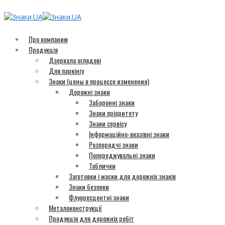
Про компанию
Продукція
Дзеркала оглядові
Для паркінгу
Знаки (цены в процессе изменения)
Дорожні знаки
Заборонні знаки
Знаки пріоритету
Знаки сервісу
Інформаційно-вказівні знаки
Розпорядчі знаки
Попереджувальні знаки
Таблички
Заготовки і маски для дорожніх знаків
Знаки безпеки
Флуоресцентні знаки
Металоконструкції
Продукція для дорожніх робіт