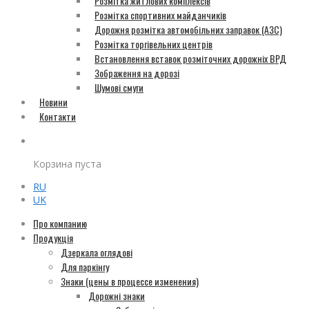
Розмітка житлових комплексів
Розмітка спортивних майданчиків
Дорожня розмітка автомобільних заправок (АЗС)
Розмітка торгівельних центрів
Встановлення вставок розміточних дорожніх ВРД
Зображення на дорозі
Шумові смуги
Новини
Контакти
Корзина пуста
RU
UK
Про компанию
Продукція
Дзеркала оглядові
Для паркінгу
Знаки (цены в процессе изменения)
Дорожні знаки