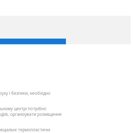
руху і безпеки, необхідно
льному центрі потрібно
діїв, організувати розміщення
пеціальні термопластичні