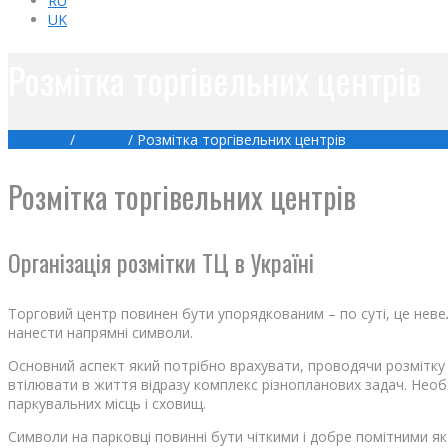
RU
UK
Розмітка торгівельних центрів
Головна
/
Услуги
/
Розмітка торгівельних центрів
Розмітка торгівельних центрів
Організація розмітки ТЦ в Україні
Торговий центр повинен бути упорядкованим – по суті, це невели
нанести напрямні символи.
Основний аспект який потрібно врахувати, проводячи розмітку Т
втілювати в життя відразу комплекс різнопланових задач. Необх
паркувальних місць і сховищ.
Символи на парковці повинні бути чіткими і добре помітними як