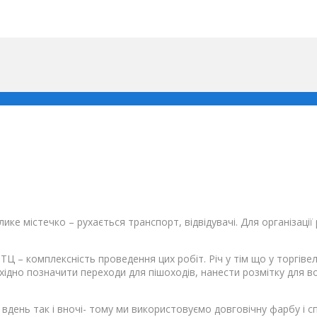
ке містечко – рухається транспорт, відвідувачі. Для організації 
Ц – комплексність проведення цих робіт. Річ у тім що у торгіве
ідно позначити переходи для пішоходів, нанести розмітку для во
 вдень так і вночі- тому ми використовуємо довговічну фарбу і с