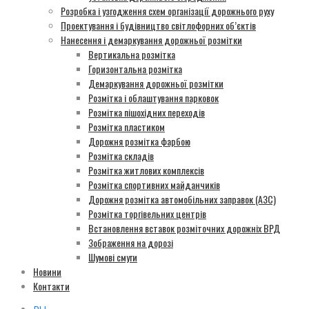
Розробка і узгодження схем організації дорожнього руху
Проектування і будівництво світлофорних об’єктів
Нанесення і демаркування дорожньої розмітки
Вертикальна розмітка
Горизонтальна розмітка
Демаркування дорожньої розмітки
Розмітка і облаштування парковок
Розмітка пішохідних переходів
Розмітка пластиком
Дорожня розмітка фарбою
Розмітка складів
Розмітка житлових комплексів
Розмітка спортивних майданчиків
Дорожня розмітка автомобільних заправок (АЗС)
Розмітка торгівельних центрів
Встановлення вставок розміточних дорожніх ВРД
Зображення на дорозі
Шумові смуги
Новини
Контакти