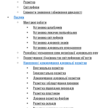
Розмітка
Світлофори
Елементи зниження і обмеження швидкості
Послуги
Монтажні роботи
Установка шлагбаумів
Установка лежачих поліцейських
Установка світлофорів
Установка дорожніх знаків
Установка дорожнього огородження
Розробка і узгодження схем організації дорожнього руху
Проектування і будівництво світлофорних об’єктів
Нанесення і демаркування дорожньої розмітки
Вертикальна розмітка
Горизонтальна розмітка
Демаркування дорожньої розмітки
Розмітка і облаштування парковок
Розмітка пішохідних переходів
Розмітка пластиком
Дорожня розмітка фарбою
Розмітка складів