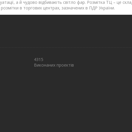
уатації, а й чудово відбивають світло фар. Розмітка ТЦ – це скл
 розмітки в торгових центрах, зазначених в ПДР України.
4315
Виконаних проектів