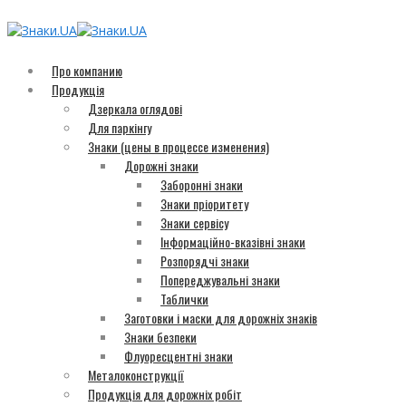
Про компанию
Продукція
Дзеркала оглядові
Для паркінгу
Знаки (цены в процессе изменения)
Дорожні знаки
Заборонні знаки
Знаки пріоритету
Знаки сервісу
Інформаційно-вказівні знаки
Розпорядчі знаки
Попереджувальні знаки
Таблички
Заготовки і маски для дорожніх знаків
Знаки безпеки
Флуоресцентні знаки
Металоконструкції
Продукція для дорожніх робіт