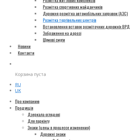
Розмітка житлових комплексів
Розмітка спортивних майданчиків
Дорожня розмітка автомобільних заправок (АЗС)
Розмітка торгівельних центрів
Встановлення вставок розміточних дорожніх ВРД
Зображення на дорозі
Шумові смуги
Новини
Контакти
Корзина пуста
RU
UK
Про компанию
Продукція
Дзеркала оглядові
Для паркінгу
Знаки (цены в процессе изменения)
Дорожні знаки