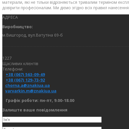
матеріали, які не тільки відрізняються тривалим терміном експл
довірити професіоналам. Ми діємо згідно всіх правил нанесення
АДРЕСА
Виробництво:
м.Вишгород, вул.Ватутіна 69-б
1227
Щасливих клієнтів
Телефони:
+38 (067) 563-09-49
+38 (067) 129-73-92
chorna.a@znakiua.ua
varvarkin.m@znakiua.ua
Графік роботи: пн-пт, 9.00-18.00
Залиште ваше повідомлення