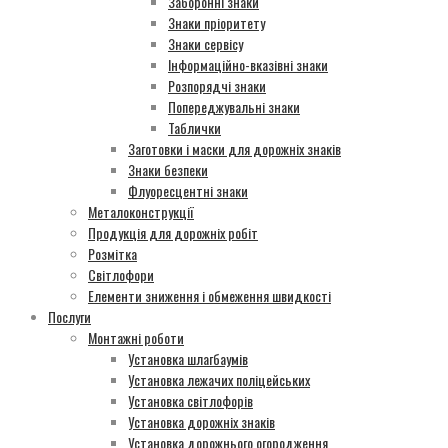
Заборонні знаки
Знаки пріоритету
Знаки сервісу
Інформаційно-вказівні знаки
Розпорядчі знаки
Попереджувальні знаки
Таблички
Заготовки і маски для дорожніх знаків
Знаки безпеки
Флуоресцентні знаки
Металоконструкції
Продукція для дорожніх робіт
Розмітка
Світлофори
Елементи зниження і обмеження швидкості
Послуги
Монтажні роботи
Установка шлагбаумів
Установка лежачих поліцейських
Установка світлофорів
Установка дорожніх знаків
Установка дорожнього огородження