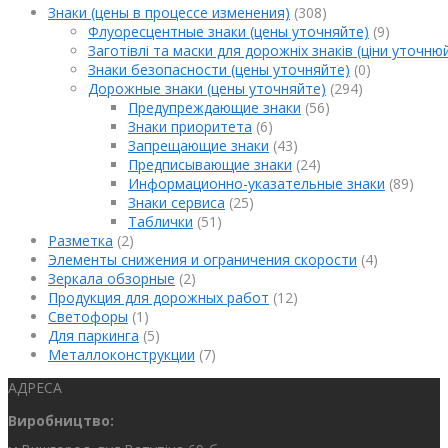
Знаки (цены в процессе изменения)
(308)
Флуоресцентные знаки (цены уточняйте)
(9)
Заготівлі та маски для дорожніх знаків (ціни уточню
Знаки безопасности (цены уточняйте)
(0)
Дорожные знаки (цены уточняйте)
(294)
Предупреждающие знаки
(56)
Знаки приоритета
(6)
Запрещающие знаки
(43)
Предписывающие знаки
(24)
Информационно-указательные знаки
(89)
Знаки сервиса
(25)
Таблички
(51)
Разметка
(2)
Элементы снижения и ограничения скорости
(4)
Зеркала обзорные
(2)
Продукция для дорожных работ
(12)
Светофоры
(1)
Для паркинга
(5)
Металлоконструкции
(7)
АДРЕСА
Виробництво: