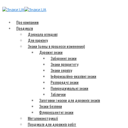
Про компанию
Продукція
Дзеркала оглядові
Для паркінгу
Знаки (цены в процессе изменения)
Дорожні знаки
Заборонні знаки
Знаки пріоритету
Знаки сервісу
Інформаційно-вказівні знаки
Розпорядчі знаки
Попереджувальні знаки
Таблички
Заготовки і маски для дорожніх знаків
Знаки безпеки
Флуоресцентні знаки
Металоконструкції
Продукція для дорожніх робіт