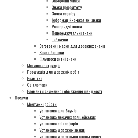
Заборонні знаки
Знаки пріоритету
Знаки сервісу
Інформаційно-вказівні знаки
Розпорядчі знаки
Попереджувальні знаки
Таблички
Заготовки і маски для дорожніх знаків
Знаки безпеки
Флуоресцентні знаки
Металоконструкції
Продукція для дорожніх робіт
Розмітка
Світлофори
Елементи зниження і обмеження швидкості
Послуги
Монтажні роботи
Установка шлагбаумів
Установка лежачих поліцейських
Установка світлофорів
Установка дорожніх знаків
Установка дорожнього огородження