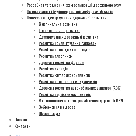
Розробка і узгодження схем організації дорожнього руху
Проектування і будівництво світлофорних об’єктів
Нанесення і демаркування дорожньої розмітки
Вертикальна розмітка
Горизонтальна розмітка
Демаркування дорожньої розмітки
Розмітка і облаштування парковок
Розмітка пішохідних переходів
Розмітка пластиком
Дорожня розмітка фарбою
Розмітка складів
Розмітка житлових комплексів
Розмітка спортивних майданчиків
Дорожня розмітка автомобільних заправок (АЗС)
Розмітка торгівельних центрів
Встановлення вставок розміточних дорожніх ВРД
Зображення на дорозі
Шумові смуги
Новини
Контакти