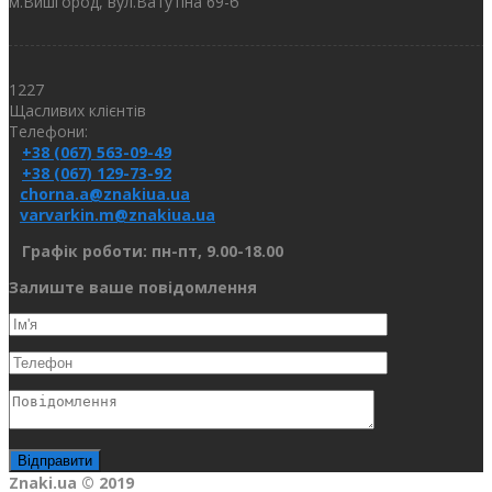
м.Вишгород, вул.Ватутіна 69-б
1227
Щасливих клієнтів
Телефони:
+38 (067) 563-09-49
+38 (067) 129-73-92
chorna.a@znakiua.ua
varvarkin.m@znakiua.ua
Графік роботи: пн-пт, 9.00-18.00
Залиште ваше повідомлення
Znaki.ua © 2019