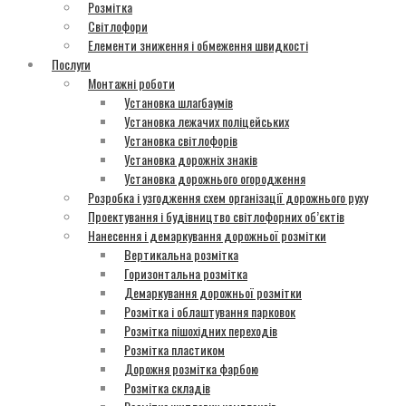
Розмітка
Світлофори
Елементи зниження і обмеження швидкості
Послуги
Монтажні роботи
Установка шлагбаумів
Установка лежачих поліцейських
Установка світлофорів
Установка дорожніх знаків
Установка дорожнього огородження
Розробка і узгодження схем організації дорожнього руху
Проектування і будівництво світлофорних об’єктів
Нанесення і демаркування дорожньої розмітки
Вертикальна розмітка
Горизонтальна розмітка
Демаркування дорожньої розмітки
Розмітка і облаштування парковок
Розмітка пішохідних переходів
Розмітка пластиком
Дорожня розмітка фарбою
Розмітка складів