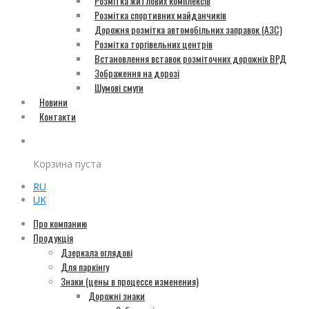
Розмітка житлових комплексів
Розмітка спортивних майданчиків
Дорожня розмітка автомобільних заправок (АЗС)
Розмітка торгівельних центрів
Встановлення вставок розміточних дорожніх ВРД
Зображення на дорозі
Шумові смуги
Новини
Контакти
Корзина пуста
RU
UK
Про компанию
Продукція
Дзеркала оглядові
Для паркінгу
Знаки (цены в процессе изменения)
Дорожні знаки