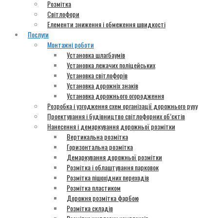
Розмітка
Світлофори
Елементи зниження і обмеження швидкості
Послуги
Монтажні роботи
Установка шлагбаумів
Установка лежачих поліцейських
Установка світлофорів
Установка дорожніх знаків
Установка дорожнього огородження
Розробка і узгодження схем організації дорожнього руху
Проектування і будівництво світлофорних об’єктів
Нанесення і демаркування дорожньої розмітки
Вертикальна розмітка
Горизонтальна розмітка
Демаркування дорожньої розмітки
Розмітка і облаштування парковок
Розмітка пішохідних переходів
Розмітка пластиком
Дорожня розмітка фарбою
Розмітка складів