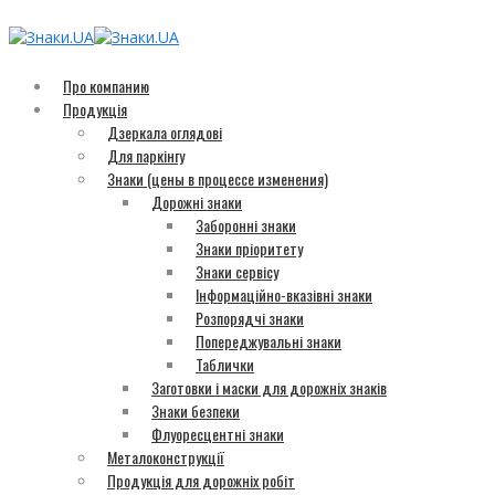
Про компанию
Продукція
Дзеркала оглядові
Для паркінгу
Знаки (цены в процессе изменения)
Дорожні знаки
Заборонні знаки
Знаки пріоритету
Знаки сервісу
Інформаційно-вказівні знаки
Розпорядчі знаки
Попереджувальні знаки
Таблички
Заготовки і маски для дорожніх знаків
Знаки безпеки
Флуоресцентні знаки
Металоконструкції
Продукція для дорожніх робіт