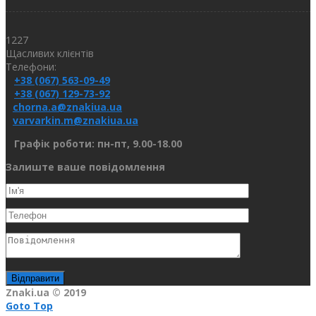
1227
Щасливих клієнтів
Телефони:
+38 (067) 563-09-49
+38 (067) 129-73-92
chorna.a@znakiua.ua
varvarkin.m@znakiua.ua
Графік роботи: пн-пт, 9.00-18.00
Залиште ваше повідомлення
Znaki.ua © 2019
Goto Top