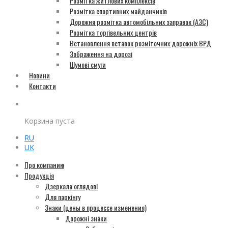
Розмітка житлових комплексів
Розмітка спортивних майданчиків
Дорожня розмітка автомобільних заправок (АЗС)
Розмітка торгівельних центрів
Встановлення вставок розміточних дорожніх ВРД
Зображення на дорозі
Шумові смуги
Новини
Контакти
Корзина пуста
RU
UK
Про компанию
Продукція
Дзеркала оглядові
Для паркінгу
Знаки (цены в процессе изменения)
Дорожні знаки