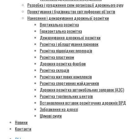
Розробка і узгодження схем організації дорожнього руху
Проектування і будівництво світлофорних об’єктів
Нанесення і демаркування дорожньої розмітки
Вертикальна розмітка
Горизонтальна розмітка
Демаркування дорожньої розмітки
Розмітка і облаштування парковок
Розмітка пішохідних переходів
Розмітка пластиком
Дорожня розмітка фарбою
Розмітка складів
Розмітка житлових комплексів
Розмітка спортивних майданчиків
Дорожня розмітка автомобільних заправок (АЗС)
Розмітка торгівельних центрів
Встановлення вставок розміточних дорожніх ВРД
Зображення на дорозі
Шумові смуги
Новини
Контакти