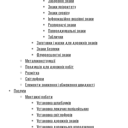
Заборонні знаки
Знаки пріоритету
Знаки сервісу
Інформаційно-вказівні знаки
Розпорядчі знаки
Попереджувальні знаки
Таблички
Заготовки і маски для дорожніх знаків
Знаки безпеки
Флуоресцентні знаки
Металоконструкції
Продукція для дорожніх робіт
Розмітка
Світлофори
Елементи зниження і обмеження швидкості
Послуги
Монтажні роботи
Установка шлагбаумів
Установка лежачих поліцейських
Установка світлофорів
Установка дорожніх знаків
Установка дорожнього огородження