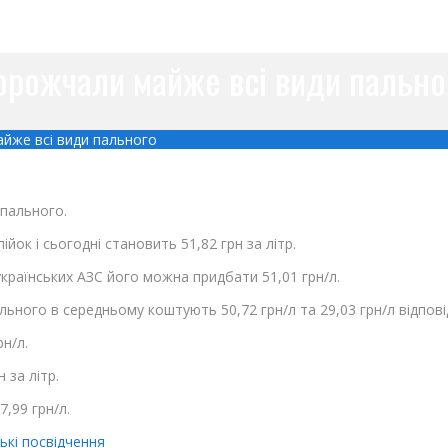
орожчали майже всі види пально
йже всі види пального
 пального.
ійок і сьогодні становить 51,82 грн за літр.
країнських АЗС його можна придбати 51,01 грн/л.
льного в середньому коштують 50,72 грн/л та 29,03 грн/л відпові
рн/л.
 за літр.
7,99 грн/л.
ькі посвідчення