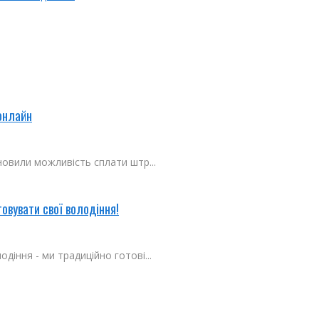
онлайн
новили можливість сплати штр...
овувати свої володіння!
діння - ми традиційно готові...