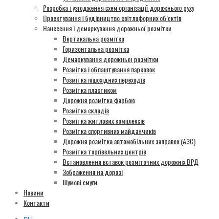
Розробка і узгодження схем організації дорожнього руху
Проектування і будівництво світлофорних об’єктів
Нанесення і демаркування дорожньої розмітки
Вертикальна розмітка
Горизонтальна розмітка
Демаркування дорожньої розмітки
Розмітка і облаштування парковок
Розмітка пішохідних переходів
Розмітка пластиком
Дорожня розмітка фарбою
Розмітка складів
Розмітка житлових комплексів
Розмітка спортивних майданчиків
Дорожня розмітка автомобільних заправок (АЗС)
Розмітка торгівельних центрів
Встановлення вставок розміточних дорожніх ВРД
Зображення на дорозі
Шумові смуги
Новини
Контакти