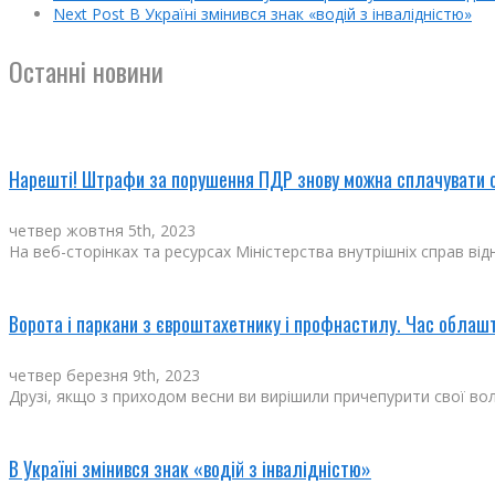
Next Post
В Україні змінився знак «водій з інвалідністю»
Останні новини
Нарешті! Штрафи за порушення ПДР знову можна сплачувати 
четвер жовтня 5th, 2023
На веб-сторінках та ресурсах Міністерства внутрішніх справ від
Ворота і паркани з євроштахетнику і профнастилу. Час облашт
четвер березня 9th, 2023
Друзі, якщо з приходом весни ви вирішили причепурити свої воло
В Україні змінився знак «водій з інвалідністю»