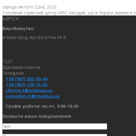
середа лютого 22nd, 2023
Головний сервісний центр МВС нагадав, що в Україні змінився зна
АДРЕСА
Виробництво:
м.Вишгород, вул.Ватутіна 69-б
1227
Щасливих клієнтів
Телефони:
+38 (067) 563-09-49
+38 (067) 129-73-92
chorna.a@znakiua.ua
varvarkin.m@znakiua.ua
Графік роботи: пн-пт, 9.00-18.00
Залиште ваше повідомлення