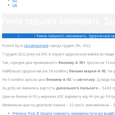
RU
UK
Ринок пального лихоманить. Зд
Головна
/
Новини
/
Ринок пального лихоманить. Здорожчали ма
Posted By
in
Uncategorized
середа грудня 7th, 2022
7 грудня 2022 року на АЗС в Україні здорожчали майже всі види
Так, середня ціна преміального
бензину А-95+
зросла на 14 коп
Найбільше здорожчав (на 18 копійок)
бензин марки А-95.
На у
На 5 копійок зросла ціна
бензину А-92
та
автогазу.
Ці види па
За добу не змінилась вартість
дизельного пального
– 54,83 г
Ціни на бензин А-95 у мережах АЗС варіюють від 44 грн до 54 грн
Мінімальна ціна на дизельне пальне – 52 грн/л, максимальна – 5
Previous Post
В Україні планують перевипустити всі водійс