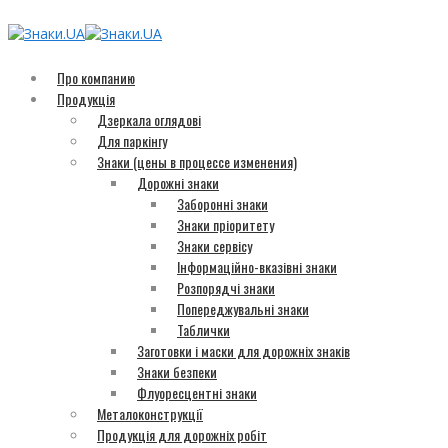
Про компанию
Продукція
Дзеркала оглядові
Для паркінгу
Знаки (цены в процессе изменения)
Дорожні знаки
Заборонні знаки
Знаки пріоритету
Знаки сервісу
Інформаційно-вказівні знаки
Розпорядчі знаки
Попереджувальні знаки
Таблички
Заготовки і маски для дорожніх знаків
Знаки безпеки
Флуоресцентні знаки
Металоконструкції
Продукція для дорожніх робіт