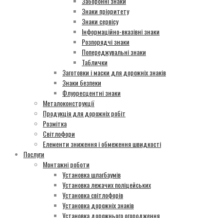
Заборонні знаки
Знаки пріоритету
Знаки сервісу
Інформаційно-вказівні знаки
Розпорядчі знаки
Попереджувальні знаки
Таблички
Заготовки і маски для дорожніх знаків
Знаки безпеки
Флуоресцентні знаки
Металоконструкції
Продукція для дорожніх робіт
Розмітка
Світлофори
Елементи зниження і обмеження швидкості
Послуги
Монтажні роботи
Установка шлагбаумів
Установка лежачих поліцейських
Установка світлофорів
Установка дорожніх знаків
Установка дорожнього огородження