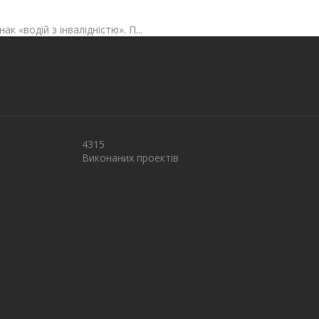
к «водій з інвалідністю». П...
4315
Виконаних проектів