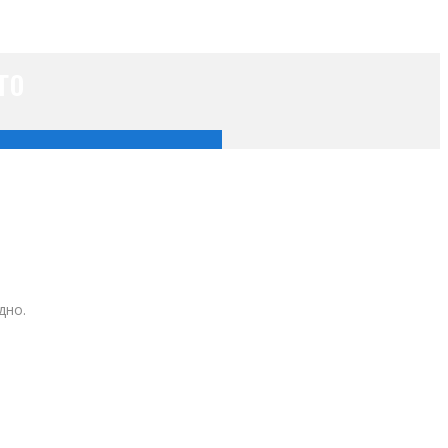
го
дно.