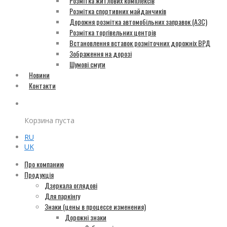
Розмітка житлових комплексів
Розмітка спортивних майданчиків
Дорожня розмітка автомобільних заправок (АЗС)
Розмітка торгівельних центрів
Встановлення вставок розміточних дорожніх ВРД
Зображення на дорозі
Шумові смуги
Новини
Контакти
Корзина пуста
RU
UK
Про компанию
Продукція
Дзеркала оглядові
Для паркінгу
Знаки (цены в процессе изменения)
Дорожні знаки