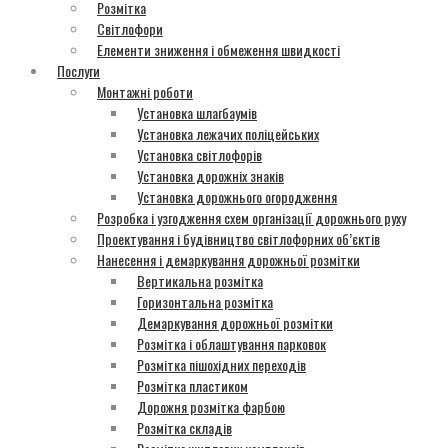
Розмітка
Світлофори
Елементи зниження і обмеження швидкості
Послуги
Монтажні роботи
Установка шлагбаумів
Установка лежачих поліцейських
Установка світлофорів
Установка дорожніх знаків
Установка дорожнього огородження
Розробка і узгодження схем організації дорожнього руху
Проектування і будівництво світлофорних об’єктів
Нанесення і демаркування дорожньої розмітки
Вертикальна розмітка
Горизонтальна розмітка
Демаркування дорожньої розмітки
Розмітка і облаштування парковок
Розмітка пішохідних переходів
Розмітка пластиком
Дорожня розмітка фарбою
Розмітка складів