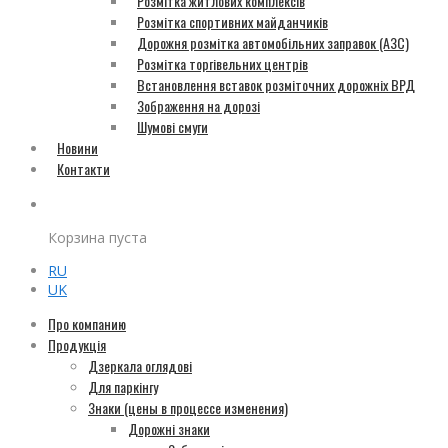
Розмітка житлових комплексів
Розмітка спортивних майданчиків
Дорожня розмітка автомобільних заправок (АЗС)
Розмітка торгівельних центрів
Встановлення вставок розміточних дорожніх ВРД
Зображення на дорозі
Шумові смуги
Новини
Контакти
Корзина пуста
RU
UK
Про компанию
Продукція
Дзеркала оглядові
Для паркінгу
Знаки (цены в процессе изменения)
Дорожні знаки