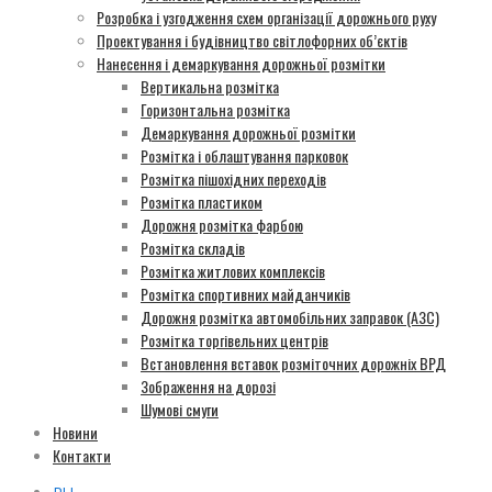
Розробка і узгодження схем організації дорожнього руху
Проектування і будівництво світлофорних об’єктів
Нанесення і демаркування дорожньої розмітки
Вертикальна розмітка
Горизонтальна розмітка
Демаркування дорожньої розмітки
Розмітка і облаштування парковок
Розмітка пішохідних переходів
Розмітка пластиком
Дорожня розмітка фарбою
Розмітка складів
Розмітка житлових комплексів
Розмітка спортивних майданчиків
Дорожня розмітка автомобільних заправок (АЗС)
Розмітка торгівельних центрів
Встановлення вставок розміточних дорожніх ВРД
Зображення на дорозі
Шумові смуги
Новини
Контакти