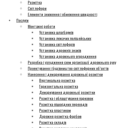
Розмітка
Світлофори
Елементи зниження і обмеження швидкості
Послуги
Монтажні роботи
Установка шлагбаумів
Установка лежачих поліцейських
Установка світлофорів
Установка дорожніх знаків
Установка дорожнього огородження
Розробка і узгодження схем організації дорожнього руху
Проектування і будівництво світлофорних об’єктів
Нанесення і демаркування дорожньої розмітки
Вертикальна розмітка
Горизонтальна розмітка
Демаркування дорожньої розмітки
Розмітка і облаштування парковок
Розмітка пішохідних переходів
Розмітка пластиком
Дорожня розмітка фарбою
Розмітка складів