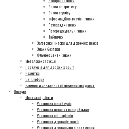
Заборонні знаки
Знаки пріоритету
Знаки сервісу
Інформаційно-вказівні знаки
Розпорядчі знаки
Попереджувальні знаки
Таблички
Заготовки і маски для дорожніх знаків
Знаки безпеки
Флуоресцентні знаки
Металоконструкції
Продукція для дорожніх робіт
Розмітка
Світлофори
Елементи зниження і обмеження швидкості
Послуги
Монтажні роботи
Установка шлагбаумів
Установка лежачих поліцейських
Установка світлофорів
Установка дорожніх знаків
Установка дорожнього огородження