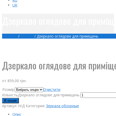
RU
UK
Дзеркало оглядове для приміщ
Головна
/
Товари
/
Дзеркало оглядове для приміщень
Дзеркало оглядове для приміщ
от
859,00
грн.
Розмір
Очистити
КількістьДзеркало оглядове для приміщень
В кошик
Артикул:
Н/Д
Категория:
Зеркала обзорные
Опис