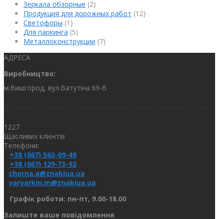
Зеркала обзорные
(2)
Продукция для дорожных работ
(12)
Светофоры
(1)
Для паркинга
(5)
Металлоконструкции
(7)
АДРЕСА
Виробництво:
м.Вишгород, вул.Ватутіна 69-б
1227
Щасливих клієнтів
Телефони:
+38 (067) 563-09-49
+38 (067) 129-73-92
chorna.a@znakiua.ua
varvarkin.m@znakiua.ua
Графік роботи: пн-пт, 9.00-18.00
Залиште ваше повідомлення