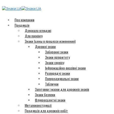
Про компанию
Продукція
Дзеркала оглядові
Для паркінгу
Знаки (цены в процессе изменения)
Дорожні знаки
Заборонні знаки
Знаки пріоритету
Знаки сервісу
Інформаційно-вказівні знаки
Розпорядчі знаки
Попереджувальні знаки
Таблички
Заготовки і маски для дорожніх знаків
Знаки безпеки
Флуоресцентні знаки
Металоконструкції
Продукція для дорожніх робіт