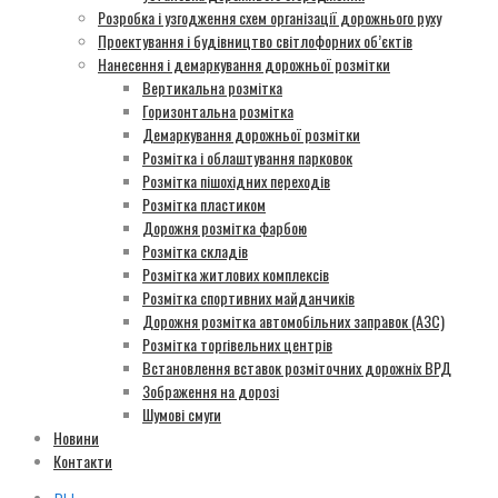
Розробка і узгодження схем організації дорожнього руху
Проектування і будівництво світлофорних об’єктів
Нанесення і демаркування дорожньої розмітки
Вертикальна розмітка
Горизонтальна розмітка
Демаркування дорожньої розмітки
Розмітка і облаштування парковок
Розмітка пішохідних переходів
Розмітка пластиком
Дорожня розмітка фарбою
Розмітка складів
Розмітка житлових комплексів
Розмітка спортивних майданчиків
Дорожня розмітка автомобільних заправок (АЗС)
Розмітка торгівельних центрів
Встановлення вставок розміточних дорожніх ВРД
Зображення на дорозі
Шумові смуги
Новини
Контакти