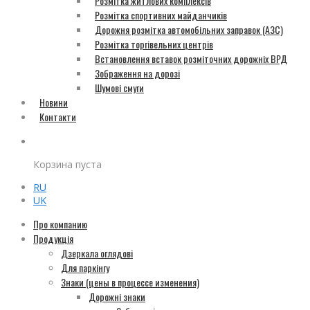
Розмітка житлових комплексів
Розмітка спортивних майданчиків
Дорожня розмітка автомобільних заправок (АЗС)
Розмітка торгівельних центрів
Встановлення вставок розміточних дорожніх ВРД
Зображення на дорозі
Шумові смуги
Новини
Контакти
Корзина пуста
RU
UK
Про компанию
Продукція
Дзеркала оглядові
Для паркінгу
Знаки (цены в процессе изменения)
Дорожні знаки