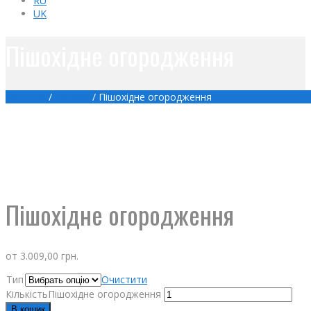
RU
UK
Пішохідне огородження
Головна
/
Товари
/
Пішохідне огородження
Пішохідне огородження
от
3.009,00
грн.
Тип
Очистити
КількістьПішохідне огородження
В кошик