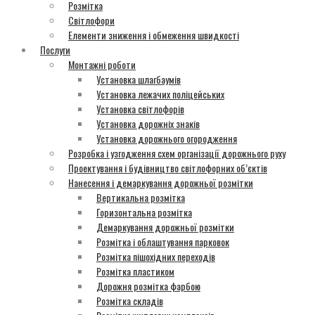
Розмітка
Світлофори
Елементи зниження і обмеження швидкості
Послуги
Монтажні роботи
Установка шлагбаумів
Установка лежачих поліцейських
Установка світлофорів
Установка дорожніх знаків
Установка дорожнього огородження
Розробка і узгодження схем організації дорожнього руху
Проектування і будівництво світлофорних об’єктів
Нанесення і демаркування дорожньої розмітки
Вертикальна розмітка
Горизонтальна розмітка
Демаркування дорожньої розмітки
Розмітка і облаштування парковок
Розмітка пішохідних переходів
Розмітка пластиком
Дорожня розмітка фарбою
Розмітка складів