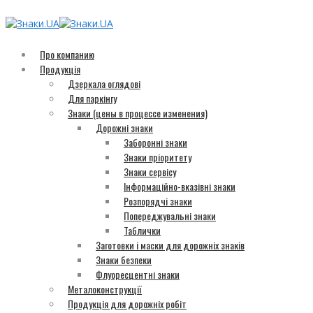
Про компанию
Продукція
Дзеркала оглядові
Для паркінгу
Знаки (цены в процессе изменения)
Дорожні знаки
Заборонні знаки
Знаки пріоритету
Знаки сервісу
Інформаційно-вказівні знаки
Розпорядчі знаки
Попереджувальні знаки
Таблички
Заготовки і маски для дорожніх знаків
Знаки безпеки
Флуоресцентні знаки
Металоконструкції
Продукція для дорожніх робіт