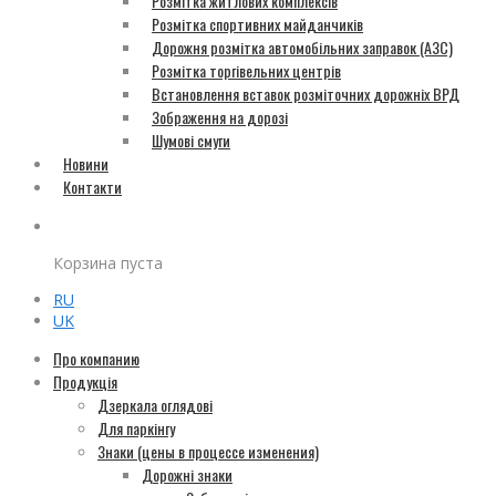
Розмітка житлових комплексів
Розмітка спортивних майданчиків
Дорожня розмітка автомобільних заправок (АЗС)
Розмітка торгівельних центрів
Встановлення вставок розміточних дорожніх ВРД
Зображення на дорозі
Шумові смуги
Новини
Контакти
Корзина пуста
RU
UK
Про компанию
Продукція
Дзеркала оглядові
Для паркінгу
Знаки (цены в процессе изменения)
Дорожні знаки