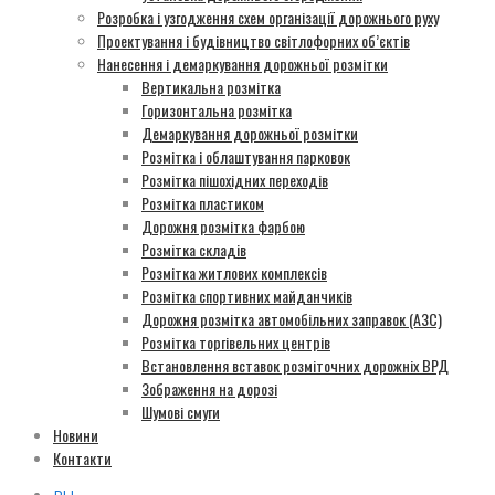
Розробка і узгодження схем організації дорожнього руху
Проектування і будівництво світлофорних об’єктів
Нанесення і демаркування дорожньої розмітки
Вертикальна розмітка
Горизонтальна розмітка
Демаркування дорожньої розмітки
Розмітка і облаштування парковок
Розмітка пішохідних переходів
Розмітка пластиком
Дорожня розмітка фарбою
Розмітка складів
Розмітка житлових комплексів
Розмітка спортивних майданчиків
Дорожня розмітка автомобільних заправок (АЗС)
Розмітка торгівельних центрів
Встановлення вставок розміточних дорожніх ВРД
Зображення на дорозі
Шумові смуги
Новини
Контакти