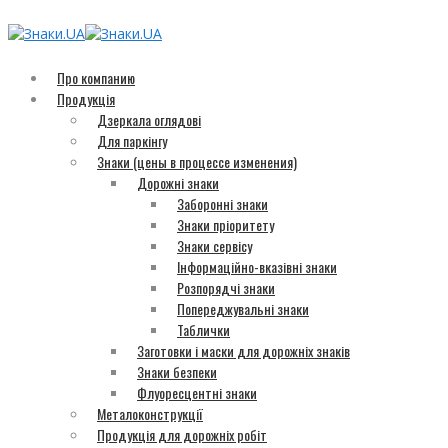
Про компанию
Продукція
Дзеркала оглядові
Для паркінгу
Знаки (цены в процессе изменения)
Дорожні знаки
Заборонні знаки
Знаки пріоритету
Знаки сервісу
Інформаційно-вказівні знаки
Розпорядчі знаки
Попереджувальні знаки
Таблички
Заготовки і маски для дорожніх знаків
Знаки безпеки
Флуоресцентні знаки
Металоконструкції
Продукція для дорожніх робіт