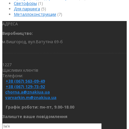
Светофоры
(1)
Для паркинга
(5)
Металлоконструкции
(7)
АДРЕСА
Виробництво:
м.Вишгород, вул.Ватутіна 69-б
1227
Щасливих клієнтів
Телефони:
+38 (067) 563-09-49
+38 (067) 129-73-92
chorna.a@znakiua.ua
varvarkin.m@znakiua.ua
Графік роботи: пн-пт, 9.00-18.00
Залиште ваше повідомлення