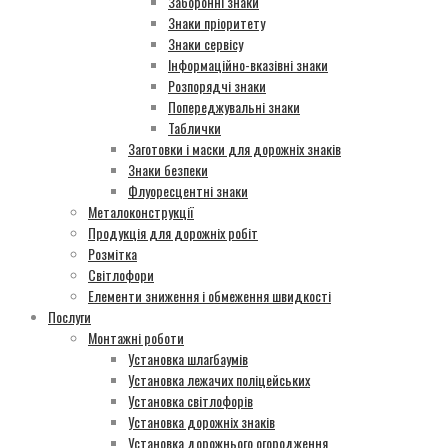
Заборонні знаки
Знаки пріоритету
Знаки сервісу
Інформаційно-вказівні знаки
Розпорядчі знаки
Попереджувальні знаки
Таблички
Заготовки і маски для дорожніх знаків
Знаки безпеки
Флуоресцентні знаки
Металоконструкції
Продукція для дорожніх робіт
Розмітка
Світлофори
Елементи зниження і обмеження швидкості
Послуги
Монтажні роботи
Установка шлагбаумів
Установка лежачих поліцейських
Установка світлофорів
Установка дорожніх знаків
Установка дорожнього огородження