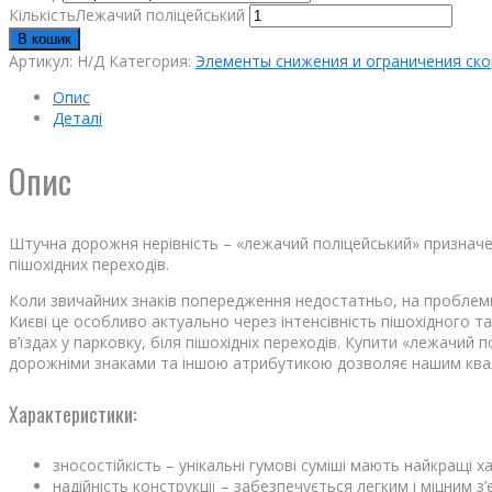
КількістьЛежачий поліцейський
В кошик
Артикул:
Н/Д
Категория:
Элементы снижения и ограничения ск
Опис
Деталі
Опис
Штучна дорожня нерівність – «лежачий поліцейський» призначена
пішохідних переходів.
Коли звичайних знаків попередження недостатньо, на проблемн
Києві це особливо актуально через інтенсівність пішохідного т
в’їздах у парковку, біля пішохідніх переходів. Купити «лежачий 
дорожніми знаками та іншою атрибутикою дозволяє нашим кваліф
Характеристики:
зносостійкість – у
нікальні гумові суміші мають найкращі х
надійність конструкції – забезпечується легким і міцним 