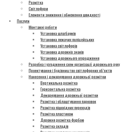
Розмітка
Світлофори
Елементи зниження і обмеження швидкості
Послуги
Монтажні роботи
Установка шлагбаумів
Установка лежачих поліцейських
Установка світлофорів
Установка дорожніх знаків
Установка дорожнього огородження
Розробка і узгодження схем організації дорожнього руху
Проектування і будівництво світлофорних об’єктів
Нанесення і демаркування дорожньої розмітки
Вертикальна розмітка
Горизонтальна розмітка
Демаркування дорожньої розмітки
Розмітка і облаштування парковок
Розмітка пішохідних переходів
Розмітка пластиком
Дорожня розмітка фарбою
Розмітка складів