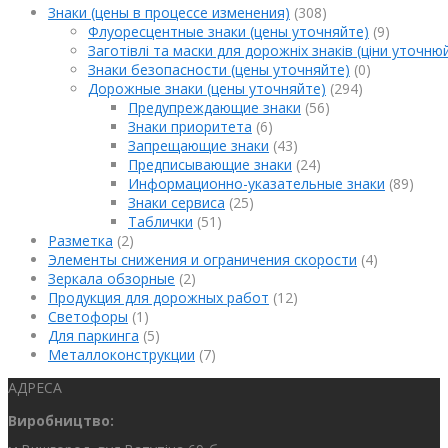
Знаки (цены в процессе изменения)
(308)
Флуоресцентные знаки (цены уточняйте)
(9)
Заготівлі та маски для дорожніх знаків (ціни уточню
Знаки безопасности (цены уточняйте)
(0)
Дорожные знаки (цены уточняйте)
(294)
Предупреждающие знаки
(56)
Знаки приоритета
(6)
Запрещающие знаки
(43)
Предписывающие знаки
(24)
Информационно-указательные знаки
(89)
Знаки сервиса
(25)
Таблички
(51)
Разметка
(2)
Элементы снижения и ограничения скорости
(4)
Зеркала обзорные
(2)
Продукция для дорожных работ
(12)
Светофоры
(1)
Для паркинга
(5)
Металлоконструкции
(7)
АДРЕСА
Виробництво: