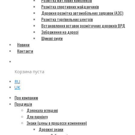
Розмітка житлових комплексів
Розмітка спортивних майданчиків
Дорожня розмітка автомобільних заправок (АЗС)
Розмітка торгівельних центрів
Встановлення вставок розміточних дорожніх ВРД
Зображення на дорозі
Шумові смуги
Новини
Контакти
Корзина пуста
RU
UK
Про компанию
Продукція
Дзеркала оглядові
Для паркінгу
Знаки (цены в процессе изменения)
Дорожні знаки