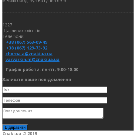
м.Вишгород, вул.Ватутіна 69-б
1227
Щасливих клієнтів
Телефони:
+38 (067) 563-09-49
+38 (067) 129-73-92
chorna.a@znakiua.ua
varvarkin.m@znakiua.ua
Графік роботи: пн-пт, 9.00-18.00
Залиште ваше повідомлення
Znaki.ua © 2019