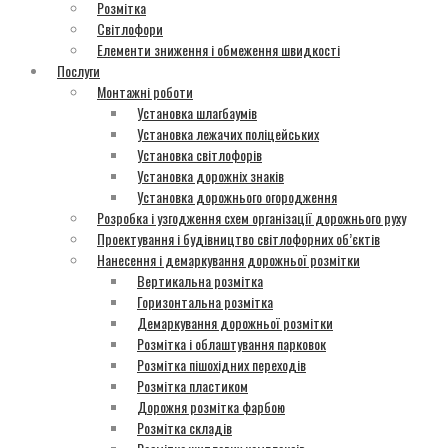
Розмітка
Світлофори
Елементи зниження і обмеження швидкості
Послуги
Монтажні роботи
Установка шлагбаумів
Установка лежачих поліцейських
Установка світлофорів
Установка дорожніх знаків
Установка дорожнього огородження
Розробка і узгодження схем організації дорожнього руху
Проектування і будівництво світлофорних об’єктів
Нанесення і демаркування дорожньої розмітки
Вертикальна розмітка
Горизонтальна розмітка
Демаркування дорожньої розмітки
Розмітка і облаштування парковок
Розмітка пішохідних переходів
Розмітка пластиком
Дорожня розмітка фарбою
Розмітка складів