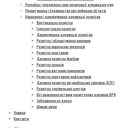
Розробка і узгодження схем організації дорожнього руху
Проектування і будівництво світлофорних об’єктів
Нанесення і демаркування дорожньої розмітки
Вертикальна розмітка
Горизонтальна розмітка
Демаркування дорожньої розмітки
Розмітка і облаштування парковок
Розмітка пішохідних переходів
Розмітка пластиком
Дорожня розмітка фарбою
Розмітка складів
Розмітка житлових комплексів
Розмітка спортивних майданчиків
Дорожня розмітка автомобільних заправок (АЗС)
Розмітка торгівельних центрів
Встановлення вставок розміточних дорожніх ВРД
Зображення на дорозі
Шумові смуги
Новини
Контакти