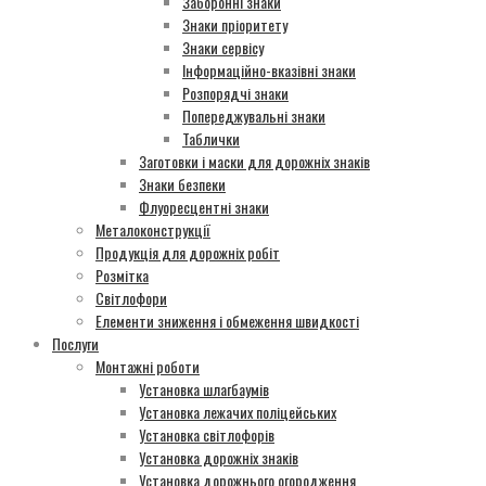
Заборонні знаки
Знаки пріоритету
Знаки сервісу
Інформаційно-вказівні знаки
Розпорядчі знаки
Попереджувальні знаки
Таблички
Заготовки і маски для дорожніх знаків
Знаки безпеки
Флуоресцентні знаки
Металоконструкції
Продукція для дорожніх робіт
Розмітка
Світлофори
Елементи зниження і обмеження швидкості
Послуги
Монтажні роботи
Установка шлагбаумів
Установка лежачих поліцейських
Установка світлофорів
Установка дорожніх знаків
Установка дорожнього огородження