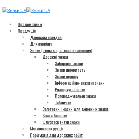
Про компанию
Продукція
Дзеркала оглядові
Для паркінгу
Знаки (цены в процессе изменения)
Дорожні знаки
Заборонні знаки
Знаки пріоритету
Знаки сервісу
Інформаційно-вказівні знаки
Розпорядчі знаки
Попереджувальні знаки
Таблички
Заготовки і маски для дорожніх знаків
Знаки безпеки
Флуоресцентні знаки
Металоконструкції
Продукція для дорожніх робіт