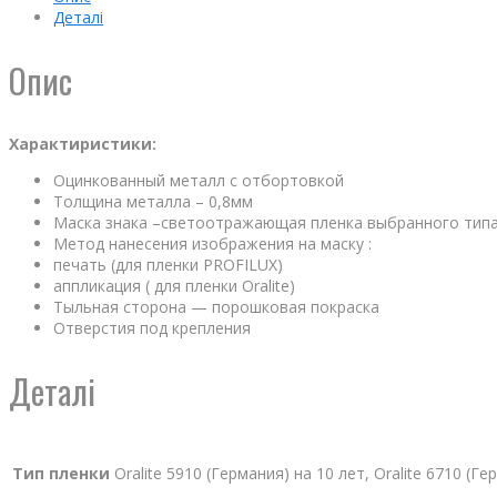
Деталі
Опис
Характиристики:
Оцинкованный металл с отбортовкой
Толщина металла – 0,8мм
Маска знака –светоотражающая пленка выбранного тип
Метод нанесения изображения на маску :
печать (для пленки PROFILUX)
аппликация ( для пленки Oralite)
Тыльная сторона — порошковая покраска
Отверстия под крепления
Деталі
Тип пленки
Oralite 5910 (Германия) на 10 лет, Oralite 6710 (Г