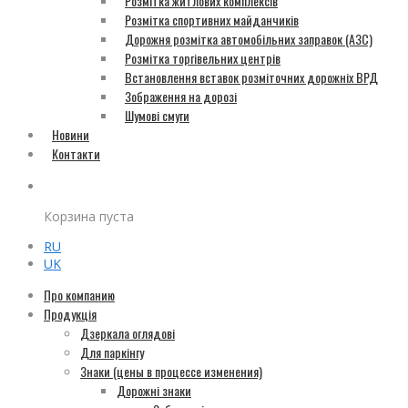
Розмітка житлових комплексів
Розмітка спортивних майданчиків
Дорожня розмітка автомобільних заправок (АЗС)
Розмітка торгівельних центрів
Встановлення вставок розміточних дорожніх ВРД
Зображення на дорозі
Шумові смуги
Новини
Контакти
Корзина пуста
RU
UK
Про компанию
Продукція
Дзеркала оглядові
Для паркінгу
Знаки (цены в процессе изменения)
Дорожні знаки