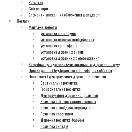
Розмітка
Світлофори
Елементи зниження і обмеження швидкості
Послуги
Монтажні роботи
Установка шлагбаумів
Установка лежачих поліцейських
Установка світлофорів
Установка дорожніх знаків
Установка дорожнього огородження
Розробка і узгодження схем організації дорожнього руху
Проектування і будівництво світлофорних об’єктів
Нанесення і демаркування дорожньої розмітки
Вертикальна розмітка
Горизонтальна розмітка
Демаркування дорожньої розмітки
Розмітка і облаштування парковок
Розмітка пішохідних переходів
Розмітка пластиком
Дорожня розмітка фарбою
Розмітка складів