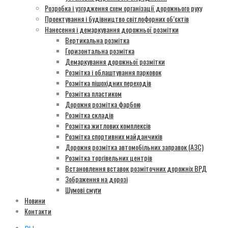
Розробка і узгодження схем організації дорожнього руху
Проектування і будівництво світлофорних об’єктів
Нанесення і демаркування дорожньої розмітки
Вертикальна розмітка
Горизонтальна розмітка
Демаркування дорожньої розмітки
Розмітка і облаштування парковок
Розмітка пішохідних переходів
Розмітка пластиком
Дорожня розмітка фарбою
Розмітка складів
Розмітка житлових комплексів
Розмітка спортивних майданчиків
Дорожня розмітка автомобільних заправок (АЗС)
Розмітка торгівельних центрів
Встановлення вставок розміточних дорожніх ВРД
Зображення на дорозі
Шумові смуги
Новини
Контакти