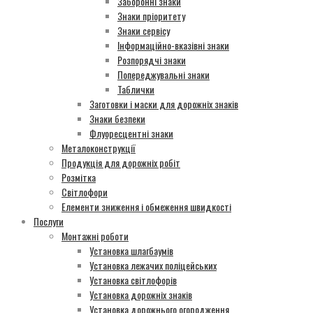
Заборонні знаки
Знаки пріоритету
Знаки сервісу
Інформаційно-вказівні знаки
Розпорядчі знаки
Попереджувальні знаки
Таблички
Заготовки і маски для дорожніх знаків
Знаки безпеки
Флуоресцентні знаки
Металоконструкції
Продукція для дорожніх робіт
Розмітка
Світлофори
Елементи зниження і обмеження швидкості
Послуги
Монтажні роботи
Установка шлагбаумів
Установка лежачих поліцейських
Установка світлофорів
Установка дорожніх знаків
Установка дорожнього огородження