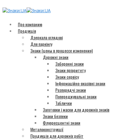
Про компанию
Продукція
Дзеркала оглядові
Для паркінгу
Знаки (цены в процессе изменения)
Дорожні знаки
Заборонні знаки
Знаки пріоритету
Знаки сервісу
Інформаційно-вказівні знаки
Розпорядчі знаки
Попереджувальні знаки
Таблички
Заготовки і маски для дорожніх знаків
Знаки безпеки
Флуоресцентні знаки
Металоконструкції
Продукція для дорожніх робіт