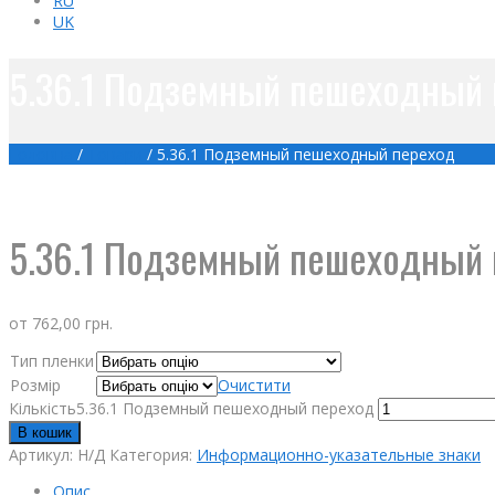
RU
UK
5.36.1 Подземный пешеходный 
Головна
/
Товари
/
5.36.1 Подземный пешеходный переход
5.36.1 Подземный пешеходный 
от
762,00
грн.
Тип пленки
Розмір
Очистити
Кількість5.36.1 Подземный пешеходный переход
В кошик
Артикул:
Н/Д
Категория:
Информационно-указательные знаки
Опис