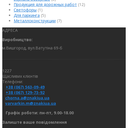
Продукция для дорожных работ
(12)
Светофоры
(1)
Для паркинга
(5)
Металлоконструкции
(7)
АДРЕСА
Виробництво:
м.Вишгород, вул.Ватутіна 69-б
1227
Щасливих клієнтів
Телефони:
+38 (067) 563-09-49
+38 (067) 129-73-92
chorna.a@znakiua.ua
varvarkin.m@znakiua.ua
Графік роботи: пн-пт, 9.00-18.00
Залиште ваше повідомлення