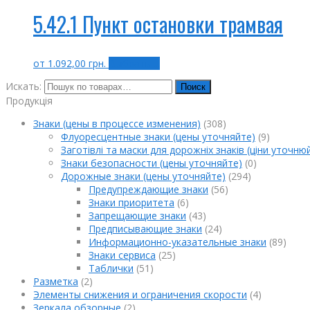
5.42.1 Пункт остановки трамвая
от
1.092,00
грн.
Выбрать ...
Искать:
Поиск
Продукція
Знаки (цены в процессе изменения)
(308)
Флуоресцентные знаки (цены уточняйте)
(9)
Заготівлі та маски для дорожніх знаків (ціни уточню
Знаки безопасности (цены уточняйте)
(0)
Дорожные знаки (цены уточняйте)
(294)
Предупреждающие знаки
(56)
Знаки приоритета
(6)
Запрещающие знаки
(43)
Предписывающие знаки
(24)
Информационно-указательные знаки
(89)
Знаки сервиса
(25)
Таблички
(51)
Разметка
(2)
Элементы снижения и ограничения скорости
(4)
Зеркала обзорные
(2)