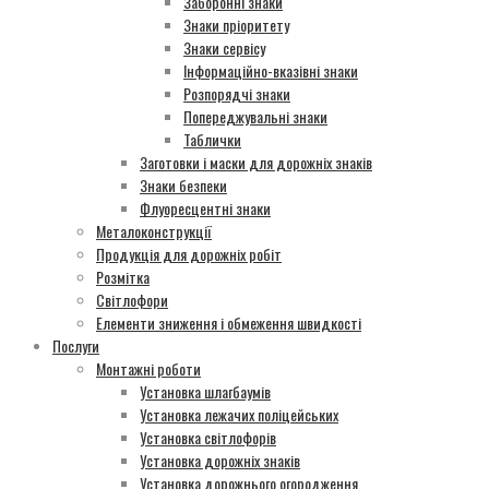
Заборонні знаки
Знаки пріоритету
Знаки сервісу
Інформаційно-вказівні знаки
Розпорядчі знаки
Попереджувальні знаки
Таблички
Заготовки і маски для дорожніх знаків
Знаки безпеки
Флуоресцентні знаки
Металоконструкції
Продукція для дорожніх робіт
Розмітка
Світлофори
Елементи зниження і обмеження швидкості
Послуги
Монтажні роботи
Установка шлагбаумів
Установка лежачих поліцейських
Установка світлофорів
Установка дорожніх знаків
Установка дорожнього огородження