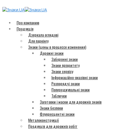
Про компанию
Продукція
Дзеркала оглядові
Для паркінгу
Знаки (цены в процессе изменения)
Дорожні знаки
Заборонні знаки
Знаки пріоритету
Знаки сервісу
Інформаційно-вказівні знаки
Розпорядчі знаки
Попереджувальні знаки
Таблички
Заготовки і маски для дорожніх знаків
Знаки безпеки
Флуоресцентні знаки
Металоконструкції
Продукція для дорожніх робіт