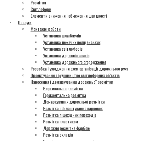
Розмітка
Світлофори
Елементи зниження і обмеження швидкості
Послуги
Монтажні роботи
Установка шлагбаумів
Установка лежачих поліцейських
Установка світлофорів
Установка дорожніх знаків
Установка дорожнього огородження
Розробка і узгодження схем організації дорожнього руху
Проектування і будівництво світлофорних об’єктів
Нанесення і демаркування дорожньої розмітки
Вертикальна розмітка
Горизонтальна розмітка
Демаркування дорожньої розмітки
Розмітка і облаштування парковок
Розмітка пішохідних переходів
Розмітка пластиком
Дорожня розмітка фарбою
Розмітка складів