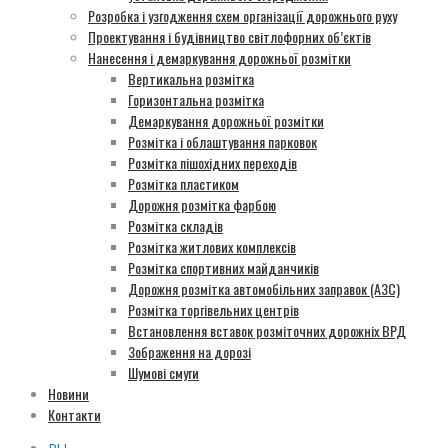
Розробка і узгодження схем організації дорожнього руху
Проектування і будівництво світлофорних об’єктів
Нанесення і демаркування дорожньої розмітки
Вертикальна розмітка
Горизонтальна розмітка
Демаркування дорожньої розмітки
Розмітка і облаштування парковок
Розмітка пішохідних переходів
Розмітка пластиком
Дорожня розмітка фарбою
Розмітка складів
Розмітка житлових комплексів
Розмітка спортивних майданчиків
Дорожня розмітка автомобільних заправок (АЗС)
Розмітка торгівельних центрів
Встановлення вставок розміточних дорожніх ВРД
Зображення на дорозі
Шумові смуги
Новини
Контакти