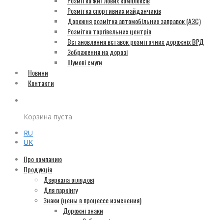
Розмітка житлових комплексів
Розмітка спортивних майданчиків
Дорожня розмітка автомобільних заправок (АЗС)
Розмітка торгівельних центрів
Встановлення вставок розміточних дорожніх ВРД
Зображення на дорозі
Шумові смуги
Новини
Контакти
Корзина пуста
RU
UK
Про компанию
Продукція
Дзеркала оглядові
Для паркінгу
Знаки (цены в процессе изменения)
Дорожні знаки