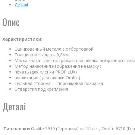
Деталі
Опис
Характиристики:
Оцинкованный металл с отбортовкой
Толщина металла – 0,8мм
Маска знака –светоотражающая пленка выбранного тип
Метод нанесения изображения на маску :
печать (для пленки PROFILUX)
аппликация ( для пленки Oralite)
Тыльная сторона — порошковая покраска
Отверстия под крепления
Деталі
Тип пленки
Oralite 5910 (Германия) на 10 лет, Oralite 6710 (Г