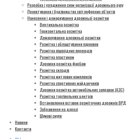
Розробка і узгодження схем організації дорожнього руху
Проектування і будівництво світлофорних об’єктів
Нанесення і демаркування дорожньої розмітки
Вертикальна розмітка
Горизонтальна розмітка
Демаркування дорожньої розмітки
Розмітка і облаштування парковок
Розмітка пішохідних переходів
Розмітка пластиком
Дорожня розмітка фарбою
Розмітка складів
Розмітка житлових комплексів
Розмітка спортивних майданчиків
Дорожня розмітка автомобільних заправок (АЗС)
Розмітка торгівельних центрів
Встановлення вставок розміточних дорожніх ВРД
Зображення на дорозі
Шумові смуги
Новини
Контакти