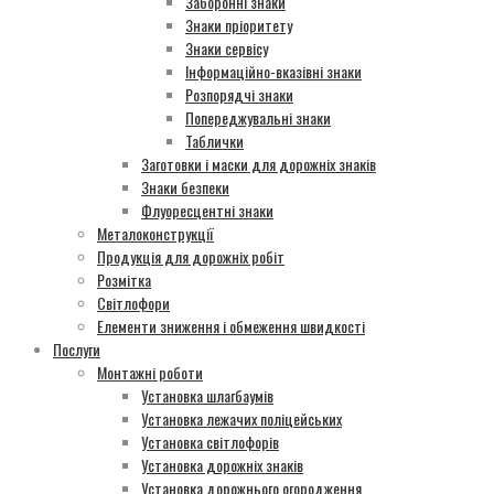
Заборонні знаки
Знаки пріоритету
Знаки сервісу
Інформаційно-вказівні знаки
Розпорядчі знаки
Попереджувальні знаки
Таблички
Заготовки і маски для дорожніх знаків
Знаки безпеки
Флуоресцентні знаки
Металоконструкції
Продукція для дорожніх робіт
Розмітка
Світлофори
Елементи зниження і обмеження швидкості
Послуги
Монтажні роботи
Установка шлагбаумів
Установка лежачих поліцейських
Установка світлофорів
Установка дорожніх знаків
Установка дорожнього огородження