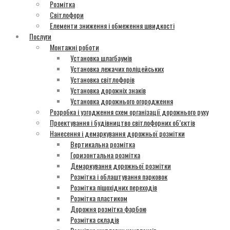
Розмітка
Світлофори
Елементи зниження і обмеження швидкості
Послуги
Монтажні роботи
Установка шлагбаумів
Установка лежачих поліцейських
Установка світлофорів
Установка дорожніх знаків
Установка дорожнього огородження
Розробка і узгодження схем організації дорожнього руху
Проектування і будівництво світлофорних об’єктів
Нанесення і демаркування дорожньої розмітки
Вертикальна розмітка
Горизонтальна розмітка
Демаркування дорожньої розмітки
Розмітка і облаштування парковок
Розмітка пішохідних переходів
Розмітка пластиком
Дорожня розмітка фарбою
Розмітка складів