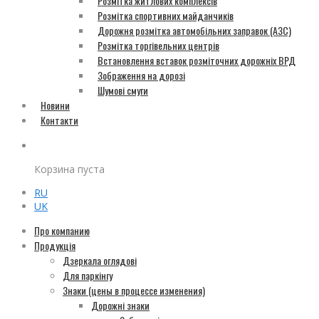
Розмітка житлових комплексів
Розмітка спортивних майданчиків
Дорожня розмітка автомобільних заправок (АЗС)
Розмітка торгівельних центрів
Встановлення вставок розміточних дорожніх ВРД
Зображення на дорозі
Шумові смуги
Новини
Контакти
Корзина пуста
RU
UK
Про компанию
Продукція
Дзеркала оглядові
Для паркінгу
Знаки (цены в процессе изменения)
Дорожні знаки