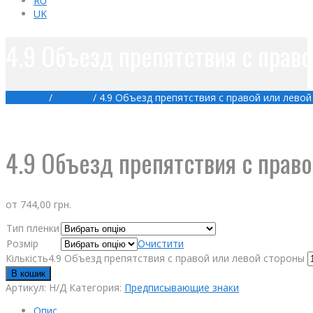
RU
UK
4.9 Объезд препятствия с прав
Головна
/
Товари
/
4.9 Объезд препятствия с правой или лево
4.9 Объезд препятствия с прав
от
744,00
грн.
Тип пленки
Розмір
Очистити
Кількість4.9 Объезд препятствия с правой или левой стороны
В кошик
Артикул:
Н/Д
Категория:
Предписывающие знаки
Опис