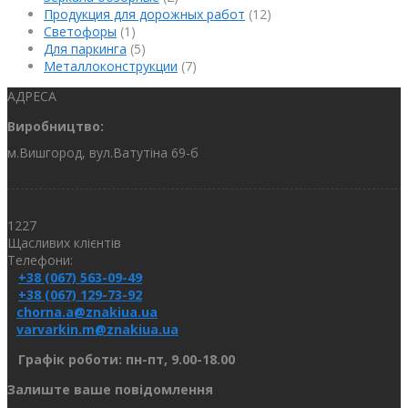
Продукция для дорожных работ
(12)
Светофоры
(1)
Для паркинга
(5)
Металлоконструкции
(7)
АДРЕСА
Виробництво:
м.Вишгород, вул.Ватутіна 69-б
1227
Щасливих клієнтів
Телефони:
+38 (067) 563-09-49
+38 (067) 129-73-92
chorna.a@znakiua.ua
varvarkin.m@znakiua.ua
Графік роботи: пн-пт, 9.00-18.00
Залиште ваше повідомлення