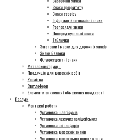
Заборонні знаки
Знаки пріоритету
Знаки сервісу
Інформаційно-вказівні знаки
Розпорядчі знаки
Попереджувальні знаки
Таблички
Заготовки і маски для дорожніх знаків
Знаки безпеки
Флуоресцентні знаки
Металоконструкції
Продукція для дорожніх робіт
Розмітка
Світлофори
Елементи зниження і обмеження швидкості
Послуги
Монтажні роботи
Установка шлагбаумів
Установка лежачих поліцейських
Установка світлофорів
Установка дорожніх знаків
Установка дорожнього огородження