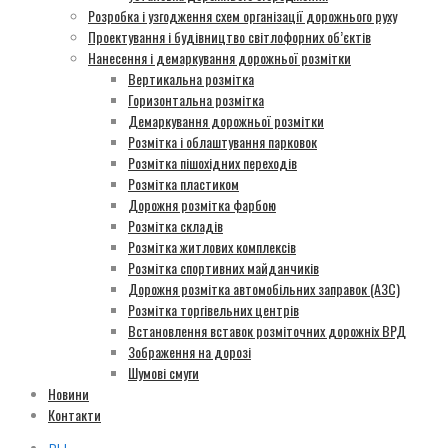
Розробка і узгодження схем організації дорожнього руху
Проектування і будівництво світлофорних об’єктів
Нанесення і демаркування дорожньої розмітки
Вертикальна розмітка
Горизонтальна розмітка
Демаркування дорожньої розмітки
Розмітка і облаштування парковок
Розмітка пішохідних переходів
Розмітка пластиком
Дорожня розмітка фарбою
Розмітка складів
Розмітка житлових комплексів
Розмітка спортивних майданчиків
Дорожня розмітка автомобільних заправок (АЗС)
Розмітка торгівельних центрів
Встановлення вставок розміточних дорожніх ВРД
Зображення на дорозі
Шумові смуги
Новини
Контакти