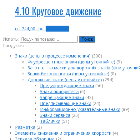
4.10 Круговое движение
от
744,00
грн.
Выбрать ...
Искать:
Поиск
Продукція
Знаки (цены в процессе изменения)
(308)
Флуоресцентные знаки (цены уточняйте)
(9)
Заготівлі та маски для дорожніх знаків (ціни уточню
Знаки безопасности (цены уточняйте)
(0)
Дорожные знаки (цены уточняйте)
(294)
Предупреждающие знаки
(56)
Знаки приоритета
(6)
Запрещающие знаки
(43)
Предписывающие знаки
(24)
Информационно-указательные знаки
(89)
Знаки сервиса
(25)
Таблички
(51)
Разметка
(2)
Элементы снижения и ограничения скорости
(4)
Зеркала обзорные
(2)