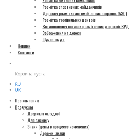
Розмітка житлових комплексів
Розмітка спортивних майданчиків
Дорожня розмітка автомобільних заправок (АЗС)
Розмітка торгівельних центрів
Встановлення вставок розміточних дорожніх ВРД
Зображення на дорозі
Шумові смуги
Новини
Контакти
Корзина пуста
RU
UK
Про компанию
Продукція
Дзеркала оглядові
Для паркінгу
Знаки (цены в процессе изменения)
Дорожні знаки