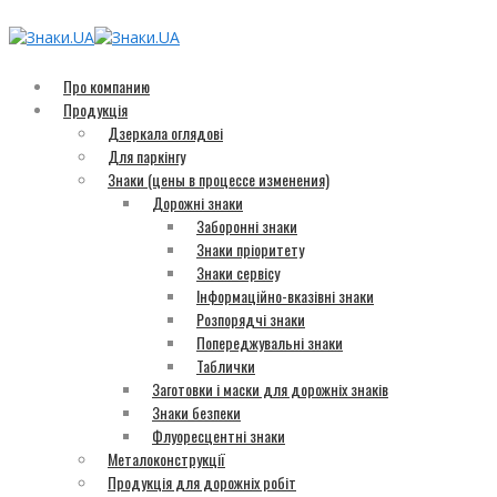
Про компанию
Продукція
Дзеркала оглядові
Для паркінгу
Знаки (цены в процессе изменения)
Дорожні знаки
Заборонні знаки
Знаки пріоритету
Знаки сервісу
Інформаційно-вказівні знаки
Розпорядчі знаки
Попереджувальні знаки
Таблички
Заготовки і маски для дорожніх знаків
Знаки безпеки
Флуоресцентні знаки
Металоконструкції
Продукція для дорожніх робіт