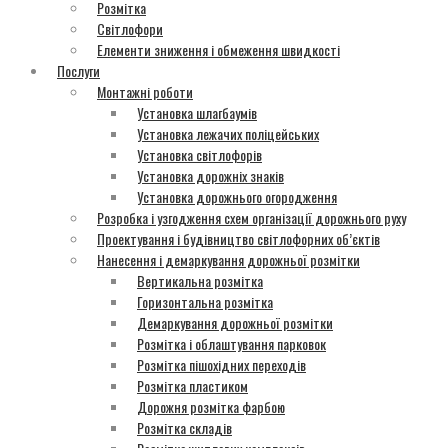
Розмітка
Світлофори
Елементи зниження і обмеження швидкості
Послуги
Монтажні роботи
Установка шлагбаумів
Установка лежачих поліцейських
Установка світлофорів
Установка дорожніх знаків
Установка дорожнього огородження
Розробка і узгодження схем організації дорожнього руху
Проектування і будівництво світлофорних об’єктів
Нанесення і демаркування дорожньої розмітки
Вертикальна розмітка
Горизонтальна розмітка
Демаркування дорожньої розмітки
Розмітка і облаштування парковок
Розмітка пішохідних переходів
Розмітка пластиком
Дорожня розмітка фарбою
Розмітка складів