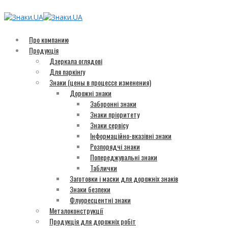
Про компанию
Продукція
Дзеркала оглядові
Для паркінгу
Знаки (цены в процессе изменения)
Дорожні знаки
Заборонні знаки
Знаки пріоритету
Знаки сервісу
Інформаційно-вказівні знаки
Розпорядчі знаки
Попереджувальні знаки
Таблички
Заготовки і маски для дорожніх знаків
Знаки безпеки
Флуоресцентні знаки
Металоконструкції
Продукція для дорожніх робіт