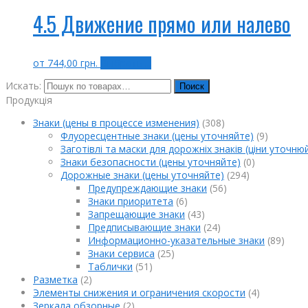
4.5 Движение прямо или налево
от
744,00
грн.
Выбрать ...
Искать:
Поиск
Продукція
Знаки (цены в процессе изменения)
(308)
Флуоресцентные знаки (цены уточняйте)
(9)
Заготівлі та маски для дорожніх знаків (ціни уточню
Знаки безопасности (цены уточняйте)
(0)
Дорожные знаки (цены уточняйте)
(294)
Предупреждающие знаки
(56)
Знаки приоритета
(6)
Запрещающие знаки
(43)
Предписывающие знаки
(24)
Информационно-указательные знаки
(89)
Знаки сервиса
(25)
Таблички
(51)
Разметка
(2)
Элементы снижения и ограничения скорости
(4)
Зеркала обзорные
(2)