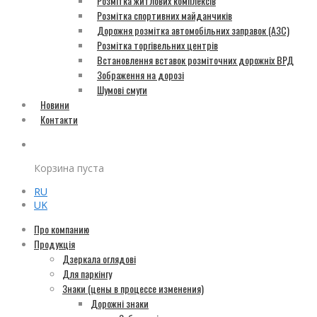
Розмітка житлових комплексів
Розмітка спортивних майданчиків
Дорожня розмітка автомобільних заправок (АЗС)
Розмітка торгівельних центрів
Встановлення вставок розміточних дорожніх ВРД
Зображення на дорозі
Шумові смуги
Новини
Контакти
Корзина пуста
RU
UK
Про компанию
Продукція
Дзеркала оглядові
Для паркінгу
Знаки (цены в процессе изменения)
Дорожні знаки