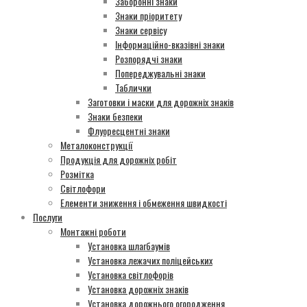
Заборонні знаки
Знаки пріоритету
Знаки сервісу
Інформаційно-вказівні знаки
Розпорядчі знаки
Попереджувальні знаки
Таблички
Заготовки і маски для дорожніх знаків
Знаки безпеки
Флуоресцентні знаки
Металоконструкції
Продукція для дорожніх робіт
Розмітка
Світлофори
Елементи зниження і обмеження швидкості
Послуги
Монтажні роботи
Установка шлагбаумів
Установка лежачих поліцейських
Установка світлофорів
Установка дорожніх знаків
Установка дорожнього огородження