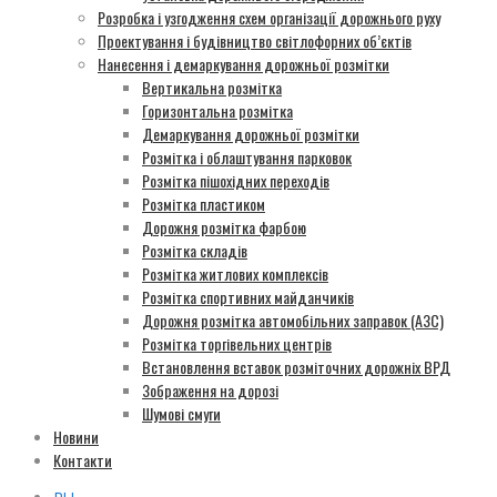
Розробка і узгодження схем організації дорожнього руху
Проектування і будівництво світлофорних об’єктів
Нанесення і демаркування дорожньої розмітки
Вертикальна розмітка
Горизонтальна розмітка
Демаркування дорожньої розмітки
Розмітка і облаштування парковок
Розмітка пішохідних переходів
Розмітка пластиком
Дорожня розмітка фарбою
Розмітка складів
Розмітка житлових комплексів
Розмітка спортивних майданчиків
Дорожня розмітка автомобільних заправок (АЗС)
Розмітка торгівельних центрів
Встановлення вставок розміточних дорожніх ВРД
Зображення на дорозі
Шумові смуги
Новини
Контакти