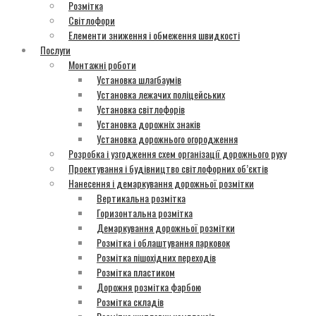
Розмітка
Світлофори
Елементи зниження і обмеження швидкості
Послуги
Монтажні роботи
Установка шлагбаумів
Установка лежачих поліцейських
Установка світлофорів
Установка дорожніх знаків
Установка дорожнього огородження
Розробка і узгодження схем організації дорожнього руху
Проектування і будівництво світлофорних об’єктів
Нанесення і демаркування дорожньої розмітки
Вертикальна розмітка
Горизонтальна розмітка
Демаркування дорожньої розмітки
Розмітка і облаштування парковок
Розмітка пішохідних переходів
Розмітка пластиком
Дорожня розмітка фарбою
Розмітка складів