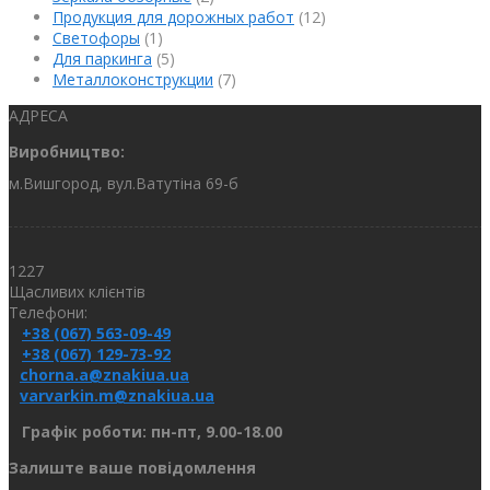
Продукция для дорожных работ
(12)
Светофоры
(1)
Для паркинга
(5)
Металлоконструкции
(7)
АДРЕСА
Виробництво:
м.Вишгород, вул.Ватутіна 69-б
1227
Щасливих клієнтів
Телефони:
+38 (067) 563-09-49
+38 (067) 129-73-92
chorna.a@znakiua.ua
varvarkin.m@znakiua.ua
Графік роботи: пн-пт, 9.00-18.00
Залиште ваше повідомлення