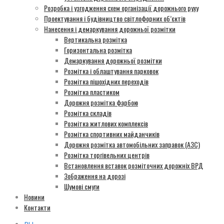
Розробка і узгодження схем організації дорожнього руху
Проектування і будівництво світлофорних об’єктів
Нанесення і демаркування дорожньої розмітки
Вертикальна розмітка
Горизонтальна розмітка
Демаркування дорожньої розмітки
Розмітка і облаштування парковок
Розмітка пішохідних переходів
Розмітка пластиком
Дорожня розмітка фарбою
Розмітка складів
Розмітка житлових комплексів
Розмітка спортивних майданчиків
Дорожня розмітка автомобільних заправок (АЗС)
Розмітка торгівельних центрів
Встановлення вставок розміточних дорожніх ВРД
Зображення на дорозі
Шумові смуги
Новини
Контакти