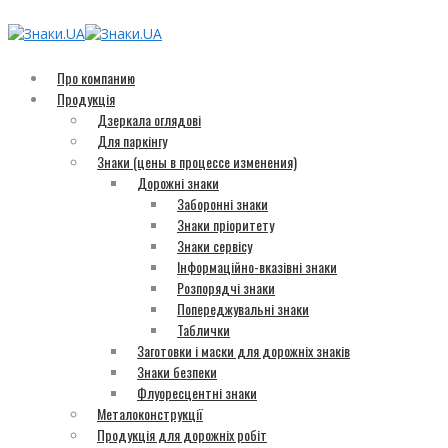
Про компанию
Продукція
Дзеркала оглядові
Для паркінгу
Знаки (цены в процессе изменения)
Дорожні знаки
Заборонні знаки
Знаки пріоритету
Знаки сервісу
Інформаційно-вказівні знаки
Розпорядчі знаки
Попереджувальні знаки
Таблички
Заготовки і маски для дорожніх знаків
Знаки безпеки
Флуоресцентні знаки
Металоконструкції
Продукція для дорожніх робіт