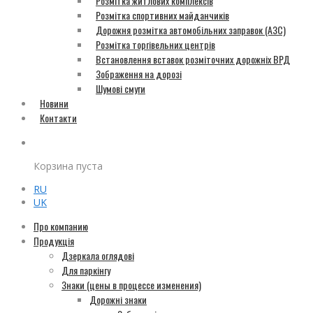
Розмітка житлових комплексів
Розмітка спортивних майданчиків
Дорожня розмітка автомобільних заправок (АЗС)
Розмітка торгівельних центрів
Встановлення вставок розміточних дорожніх ВРД
Зображення на дорозі
Шумові смуги
Новини
Контакти
Корзина пуста
RU
UK
Про компанию
Продукція
Дзеркала оглядові
Для паркінгу
Знаки (цены в процессе изменения)
Дорожні знаки