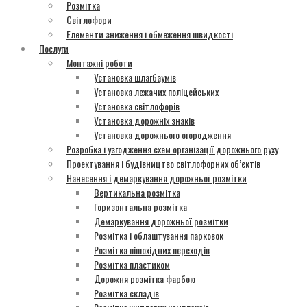
Розмітка
Світлофори
Елементи зниження і обмеження швидкості
Послуги
Монтажні роботи
Установка шлагбаумів
Установка лежачих поліцейських
Установка світлофорів
Установка дорожніх знаків
Установка дорожнього огородження
Розробка і узгодження схем організації дорожнього руху
Проектування і будівництво світлофорних об’єктів
Нанесення і демаркування дорожньої розмітки
Вертикальна розмітка
Горизонтальна розмітка
Демаркування дорожньої розмітки
Розмітка і облаштування парковок
Розмітка пішохідних переходів
Розмітка пластиком
Дорожня розмітка фарбою
Розмітка складів