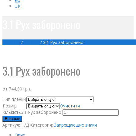
RU
UK
3.1 Рух заборонено
Головна
/
Товари
/
3.1 Рух заборонено
3.1 Рух заборонено
от
744,00
грн.
Тип пленки
Розмір
Очистити
Кількість3.1 Рух заборонено
В кошик
Артикул:
Н/Д
Категория:
Запрещающие знаки
Опис