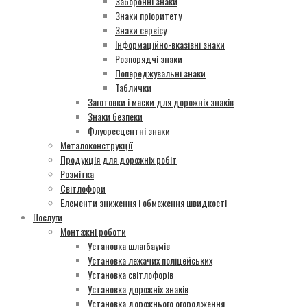
Заборонні знаки
Знаки пріоритету
Знаки сервісу
Інформаційно-вказівні знаки
Розпорядчі знаки
Попереджувальні знаки
Таблички
Заготовки і маски для дорожніх знаків
Знаки безпеки
Флуоресцентні знаки
Металоконструкції
Продукція для дорожніх робіт
Розмітка
Світлофори
Елементи зниження і обмеження швидкості
Послуги
Монтажні роботи
Установка шлагбаумів
Установка лежачих поліцейських
Установка світлофорів
Установка дорожніх знаків
Установка дорожнього огородження