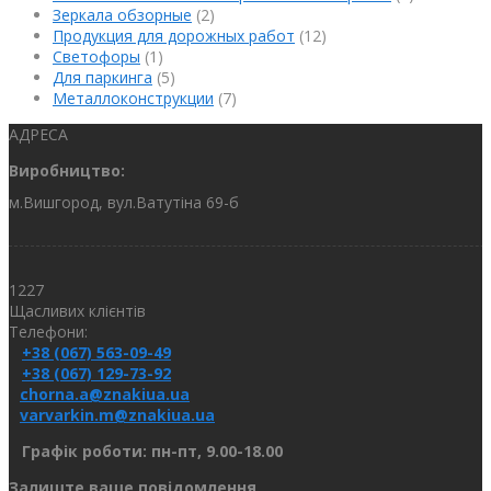
Зеркала обзорные
(2)
Продукция для дорожных работ
(12)
Светофоры
(1)
Для паркинга
(5)
Металлоконструкции
(7)
АДРЕСА
Виробництво:
м.Вишгород, вул.Ватутіна 69-б
1227
Щасливих клієнтів
Телефони:
+38 (067) 563-09-49
+38 (067) 129-73-92
chorna.a@znakiua.ua
varvarkin.m@znakiua.ua
Графік роботи: пн-пт, 9.00-18.00
Залиште ваше повідомлення