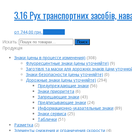
3.16 Рух транспортних засобів, на
от
744,00
грн.
Выбрать ...
Искать:
Поиск
Продукція
Знаки (цены в процессе изменения)
(308)
Флуоресцентные знаки (цены уточняйте)
(9)
Заготівлі та маски для дорожніх знаків (ціни уточню
Знаки безопасности (цены уточняйте)
(0)
Дорожные знаки (цены уточняйте)
(294)
Предупреждающие знаки
(56)
Знаки приоритета
(6)
Запрещающие знаки
(43)
Предписывающие знаки
(24)
Информационно-указательные знаки
(89)
Знаки сервиса
(25)
Таблички
(51)
Разметка
(2)
Элементы снижения и ограничения скорости
(4)