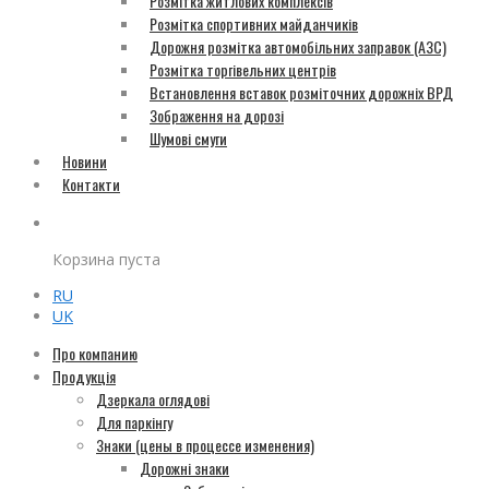
Розмітка житлових комплексів
Розмітка спортивних майданчиків
Дорожня розмітка автомобільних заправок (АЗС)
Розмітка торгівельних центрів
Встановлення вставок розміточних дорожніх ВРД
Зображення на дорозі
Шумові смуги
Новини
Контакти
Корзина пуста
RU
UK
Про компанию
Продукція
Дзеркала оглядові
Для паркінгу
Знаки (цены в процессе изменения)
Дорожні знаки