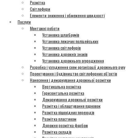
Розмітка
Світлофори
Елементи зниження і обмеження швидкості
Послуги
Монтажні роботи
Установка шлагбаумів
Установка лежачих поліцейських
Установка світлофорів
Установка дорожніх знаків
Установка дорожнього огородження
Розробка і узгодження схем організації дорожнього руху
Проектування і будівництво світлофорних об’єктів
Нанесення і демаркування дорожньої розмітки
Вертикальна розмітка
Горизонтальна розмітка
Демаркування дорожньої розмітки
Розмітка і облаштування парковок
Розмітка пішохідних переходів
Розмітка пластиком
Дорожня розмітка фарбою
Розмітка складів