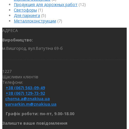
Продукция для дорожных работ
(12)
Светофоры
(1)
Для паркинга
(5)
Металлоконструкции
(7)
АДРЕСА
Виробництво:
м.Вишгород, вул.Ватутіна 69-б
1227
Щасливих клієнтів
Телефони:
+38 (067) 563-09-49
+38 (067) 129-73-92
chorna.a@znakiua.ua
varvarkin.m@znakiua.ua
Графік роботи: пн-пт, 9.00-18.00
Залиште ваше повідомлення