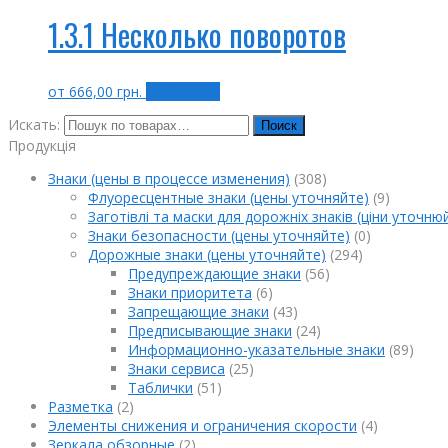
1.3.1 Несколько поворотов
от
666,00
грн.
Выбрать ...
Искать:
Поиск
Продукція
Знаки (цены в процессе изменения)
(308)
Флуоресцентные знаки (цены уточняйте)
(9)
Заготівлі та маски для дорожніх знаків (ціни уточню
Знаки безопасности (цены уточняйте)
(0)
Дорожные знаки (цены уточняйте)
(294)
Предупреждающие знаки
(56)
Знаки приоритета
(6)
Запрещающие знаки
(43)
Предписывающие знаки
(24)
Информационно-указательные знаки
(89)
Знаки сервиса
(25)
Таблички
(51)
Разметка
(2)
Элементы снижения и ограничения скорости
(4)
Зеркала обзорные
(2)