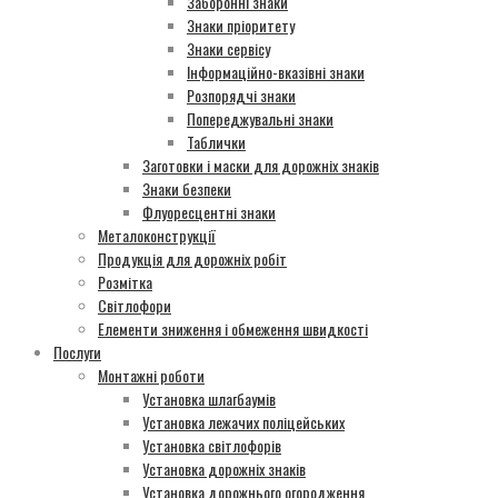
Заборонні знаки
Знаки пріоритету
Знаки сервісу
Інформаційно-вказівні знаки
Розпорядчі знаки
Попереджувальні знаки
Таблички
Заготовки і маски для дорожніх знаків
Знаки безпеки
Флуоресцентні знаки
Металоконструкції
Продукція для дорожніх робіт
Розмітка
Світлофори
Елементи зниження і обмеження швидкості
Послуги
Монтажні роботи
Установка шлагбаумів
Установка лежачих поліцейських
Установка світлофорів
Установка дорожніх знаків
Установка дорожнього огородження