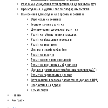
Розробка і узгодження схем організації дорожнього руху
Проектування і будівництво світлофорних об’єктів
Нанесення і демаркування дорожньої розмітки
Вертикальна розмітка
Горизонтальна розмітка
Демаркування дорожньої розмітки
Розмітка і облаштування парковок
Розмітка пішохідних переходів
Розмітка пластиком
Дорожня розмітка фарбою
Розмітка складів
Розмітка житлових комплексів
Розмітка спортивних майданчиків
Дорожня розмітка автомобільних заправок (АЗС)
Розмітка торгівельних центрів
Встановлення вставок розміточних дорожніх ВРД
Зображення на дорозі
Шумові смуги
Новини
Контакти