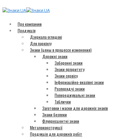
Про компанию
Продукція
Дзеркала оглядові
Для паркінгу
Знаки (цены в процессе изменения)
Дорожні знаки
Заборонні знаки
Знаки пріоритету
Знаки сервісу
Інформаційно-вказівні знаки
Розпорядчі знаки
Попереджувальні знаки
Таблички
Заготовки і маски для дорожніх знаків
Знаки безпеки
Флуоресцентні знаки
Металоконструкції
Продукція для дорожніх робіт