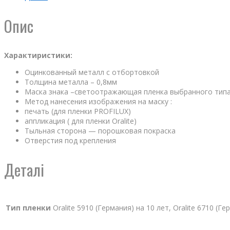
Опис
Характиристики:
Оцинкованный металл с отбортовкой
Толщина металла – 0,8мм
Маска знака –светоотражающая пленка выбранного тип
Метод нанесения изображения на маску :
печать (для пленки PROFILUX)
аппликация ( для пленки Oralite)
Тыльная сторона — порошковая покраска
Отверстия под крепления
Деталі
Тип пленки
Oralite 5910 (Германия) на 10 лет, Oralite 6710 (Г