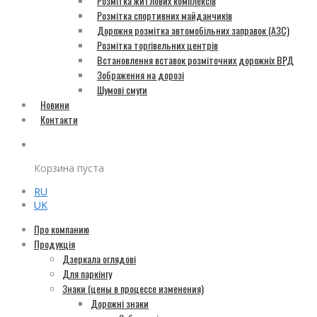
Розмітка житлових комплексів
Розмітка спортивних майданчиків
Дорожня розмітка автомобільних заправок (АЗС)
Розмітка торгівельних центрів
Встановлення вставок розміточних дорожніх ВРД
Зображення на дорозі
Шумові смуги
Новини
Контакти
Корзина пуста
RU
UK
Про компанию
Продукція
Дзеркала оглядові
Для паркінгу
Знаки (цены в процессе изменения)
Дорожні знаки