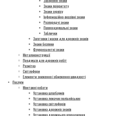
Заборонні знаки
Знаки пріоритету
Знаки сервісу
Інформаційно-вказівні знаки
Розпорядчі знаки
Попереджувальні знаки
Таблички
Заготовки і маски для дорожніх знаків
Знаки безпеки
Флуоресцентні знаки
Металоконструкції
Продукція для дорожніх робіт
Розмітка
Світлофори
Елементи зниження і обмеження швидкості
Послуги
Монтажні роботи
Установка шлагбаумів
Установка лежачих поліцейських
Установка світлофорів
Установка дорожніх знаків
Установка дорожнього огородження