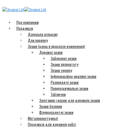
Про компанию
Продукція
Дзеркала оглядові
Для паркінгу
Знаки (цены в процессе изменения)
Дорожні знаки
Заборонні знаки
Знаки пріоритету
Знаки сервісу
Інформаційно-вказівні знаки
Розпорядчі знаки
Попереджувальні знаки
Таблички
Заготовки і маски для дорожніх знаків
Знаки безпеки
Флуоресцентні знаки
Металоконструкції
Продукція для дорожніх робіт