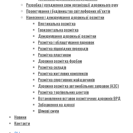
Розробка і узгодження схем організації дорожнього руху
Проектування і будівництво світлофорних об’єктів
Нанесення і демаркування дорожньої розмітки
Вертикальна розмітка
Горизонтальна розмітка
Демаркування дорожньої розмітки
Розмітка і облаштування парковок
Розмітка пішохідних переходів
Розмітка пластиком
Дорожня розмітка фарбою
Розмітка складів
Розмітка житлових комплексів
Розмітка спортивних майданчиків
Дорожня розмітка автомобільних заправок (АЗС)
Розмітка торгівельних центрів
Встановлення вставок розміточних дорожніх ВРД
Зображення на дорозі
Шумові смуги
Новини
Контакти