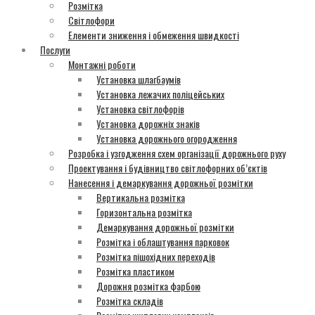
Розмітка
Світлофори
Елементи зниження і обмеження швидкості
Послуги
Монтажні роботи
Установка шлагбаумів
Установка лежачих поліцейських
Установка світлофорів
Установка дорожніх знаків
Установка дорожнього огородження
Розробка і узгодження схем організації дорожнього руху
Проектування і будівництво світлофорних об’єктів
Нанесення і демаркування дорожньої розмітки
Вертикальна розмітка
Горизонтальна розмітка
Демаркування дорожньої розмітки
Розмітка і облаштування парковок
Розмітка пішохідних переходів
Розмітка пластиком
Дорожня розмітка фарбою
Розмітка складів