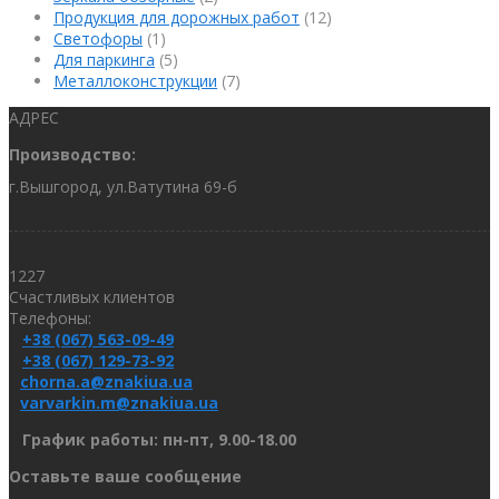
Продукция для дорожных работ
(12)
Светофоры
(1)
Для паркинга
(5)
Металлоконструкции
(7)
АДРЕС
Производство:
г.Вышгород, ул.Ватутина 69-б
1227
Счастливых клиентов
Телефоны:
+38 (067) 563-09-49
+38 (067) 129-73-92
chorna.a@znakiua.ua
varvarkin.m@znakiua.ua
График работы: пн-пт, 9.00-18.00
Оставьте ваше сообщение