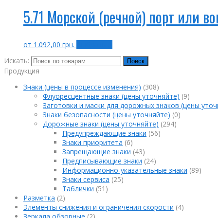
5.71 Морской (речной) порт или во
от
1.092,00
грн.
Выбрать ...
Искать:
Поиск
Продукция
Знаки (цены в процессе изменения)
(308)
Флуоресцентные знаки (цены уточняйте)
(9)
Заготовки и маски для дорожных знаков (цены уточ
Знаки безопасности (цены уточняйте)
(0)
Дорожные знаки (цены уточняйте)
(294)
Предупреждающие знаки
(56)
Знаки приоритета
(6)
Запрещающие знаки
(43)
Предписывающие знаки
(24)
Информационно-указательные знаки
(89)
Знаки сервиса
(25)
Таблички
(51)
Разметка
(2)
Элементы снижения и ограничения скорости
(4)
Зеркала обзорные
(2)