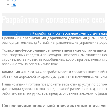
RU
UK
Разработка и согласование схе
Главная
/
Услуги
/
Разработка и согласование схем организац
Правильная
организация дорожного движения
(ОДД) нужда
распорядительных действий, направленных на управление дор
Только
профессиональное проектирование организации
транспортных средств и пешеходов. Поэтому ОДД является н
строительства новых автомобильных дорог, при различных ст
аварийность на опасных участках.
Компания «Знаки УА»
разрабатывает и согласовывает любые
объектов дорожной инфраструктуры, так и временных, наприм
Наша компания готова предложить весь спектр услуг по
сопр
дислокации дорожных знаков, дорожной разметки и т. д., во 
работам, имея на руках все, предусмотренные законом, офици
Согласование проектной документации в надзо