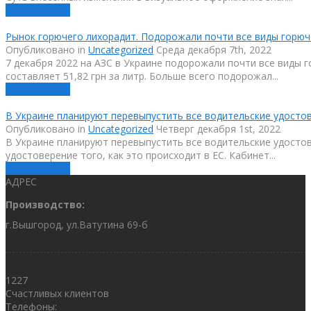
Читать далее
Рынок горючего лихорадит. Подорожали почти все виды горюч
Опубликовано
in
Uncategorized
Среда декабря 7th, 2022
7 декабря 2022 на АЗС в Украине подорожали почти все виды г
составляет 51,82 грн за литр. Больше всего подорожал...
Читать далее
В Украине планируют перевыпустить все водительские удосто
Опубликовано
in
Uncategorized
Четверг декабря 1st, 2022
В Украине планируют перевыпустить все водительские удосто
удостоверение того, как это происходит в ЕС. Кабинет...
Читать далее
АДРЕС
Производство:
г.Вышгород, ул.Ватутина 69-б
1227
Счастливых клиентов
Телефоны: