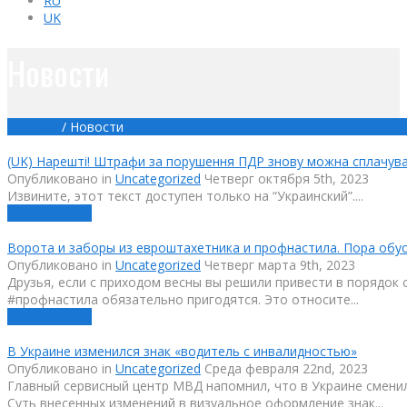
RU
UK
Новости
Главная
/
Новости
(UK) Нарешті! Штрафи за порушення ПДР знову можна сплачув
Опубликовано
in
Uncategorized
Четверг октября 5th, 2023
Извините, этот текст доступен только на “Украинский”....
Читать далее
Ворота и заборы из евроштахетника и профнастила. Пора обус
Опубликовано
in
Uncategorized
Четверг марта 9th, 2023
Друзья, если с приходом весны вы решили привести в порядок
#профнастила обязательно пригодятся. Это относите...
Читать далее
В Украине изменился знак «водитель с инвалидностью»
Опубликовано
in
Uncategorized
Среда февраля 22nd, 2023
Главный сервисный центр МВД напомнил, что в Украине сменил
Суть внесенных изменений в визуальное оформление знак...