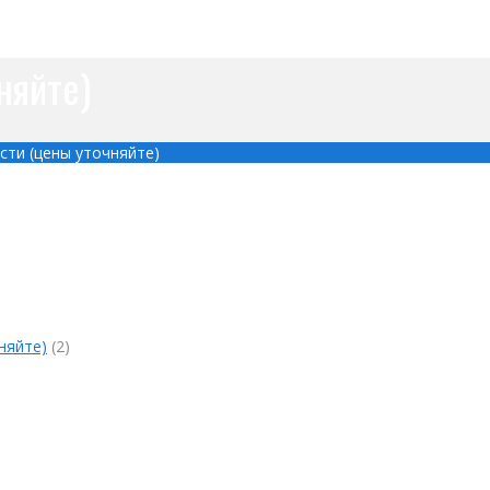
няйте)
сти (цены уточняйте)
няйте)
(2)