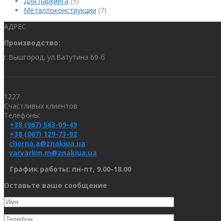
Для паркинга
(5)
Металлоконструкции
(7)
АДРЕС
Производство:
г.Вышгород, ул.Ватутина 69-б
1227
Счастливых клиентов
Телефоны:
+38 (067) 563-09-49
+38 (067) 129-73-92
chorna.a@znakiua.ua
varvarkin.m@znakiua.ua
График работы: пн-пт, 9.00-18.00
Оставьте ваше сообщение