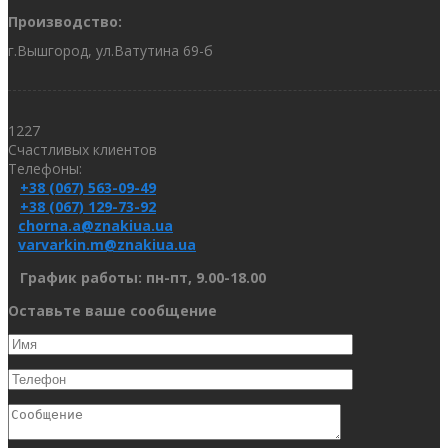
Производство:
г.Вышгород, ул.Ватутина 69-б
1227
Счастливых клиентов
Телефоны:
+38 (067) 563-09-49
+38 (067) 129-73-92
chorna.a@znakiua.ua
varvarkin.m@znakiua.ua
График работы: пн-пт, 9.00-18.00
Оставьте ваше сообщение