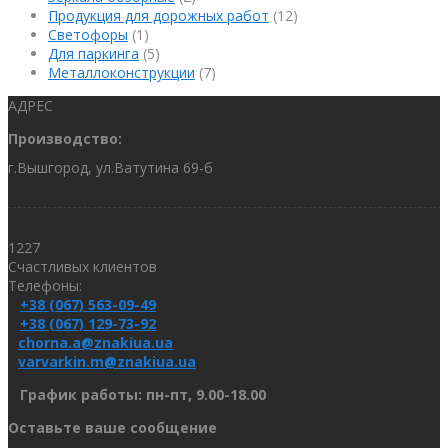
Продукция для дорожных работ
(12)
Светофоры
(1)
Для паркинга
(5)
Металлоконструкции
(7)
АДРЕС
Производство:
г.Вышгород, ул.Ватутина 69-б
1227
Счастливых клиентов
Телефоны:
+38 (067) 563-09-49
+38 (067) 129-73-92
chorna.a@znakiua.ua
varvarkin.m@znakiua.ua
График работы: пн-пт, 9.00-18.00
Оставьте ваше сообщение