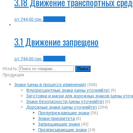
3.18 Движение транспортных сред
от
744,00
грн.
Выбрать ...
3.1 Движение запрещено
от
744,00
грн.
Выбрать ...
Искать:
Поиск
Продукция
Знаки (цены в процессе изменения)
(308)
Флуоресцентные знаки (цены уточняйте)
(9)
Заготовки и маски для дорожных знаков (цены уточ
Знаки безопасности (цены уточняйте)
(0)
Дорожные знаки (цены уточняйте)
(294)
Предупреждающие знаки
(56)
Знаки приоритета
(6)
Запрещающие знаки
(43)
Предписывающие знаки
(24)