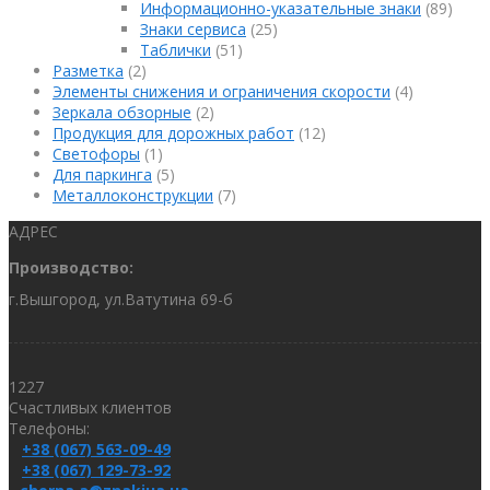
Информационно-указательные знаки
(89)
Знаки сервиса
(25)
Таблички
(51)
Разметка
(2)
Элементы снижения и ограничения скорости
(4)
Зеркала обзорные
(2)
Продукция для дорожных работ
(12)
Светофоры
(1)
Для паркинга
(5)
Металлоконструкции
(7)
АДРЕС
Производство:
г.Вышгород, ул.Ватутина 69-б
1227
Счастливых клиентов
Телефоны:
+38 (067) 563-09-49
+38 (067) 129-73-92