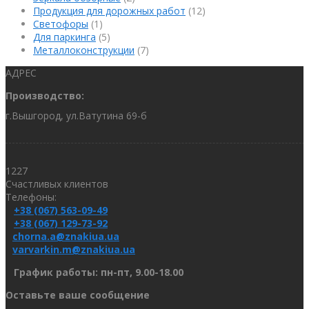
Продукция для дорожных работ
(12)
Светофоры
(1)
Для паркинга
(5)
Металлоконструкции
(7)
АДРЕС
Производство:
г.Вышгород, ул.Ватутина 69-б
1227
Счастливых клиентов
Телефоны:
+38 (067) 563-09-49
+38 (067) 129-73-92
chorna.a@znakiua.ua
varvarkin.m@znakiua.ua
График работы: пн-пт, 9.00-18.00
Оставьте ваше сообщение