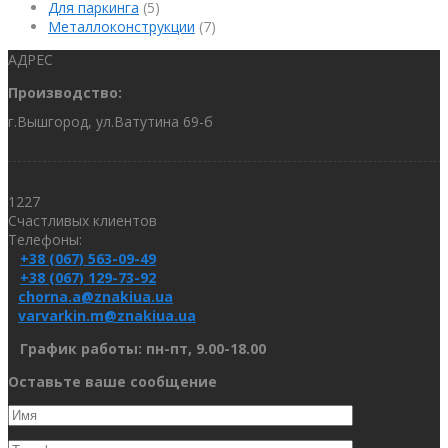
Для паркинга
(5)
Металлоконструкции
(7)
АДРЕС
Производство:
г.Вышгород, ул.Ватутина 69-б
1227
Счастливых клиентов
Телефоны:
+38 (067) 563-09-49
+38 (067) 129-73-92
chorna.a@znakiua.ua
varvarkin.m@znakiua.ua
График работы: пн-пт, 9.00-18.00
Оставьте ваше сообщение