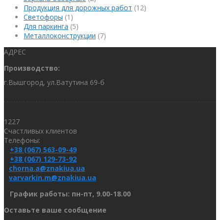
Продукция для дорожных работ
(12)
Светофоры
(1)
Для паркинга
(5)
Металлоконструкции
(7)
АДРЕС
Производство:
г.Вышгород, ул.Ватутина 69-б
1227
Счастливых клиентов
Телефоны:
+38 (067) 563-09-49
+38 (067) 129-73-92
chorna.a@znakiua.ua
varvarkin.m@znakiua.ua
График работы: пн-пт, 9.00-18.00
Оставьте ваше сообщение