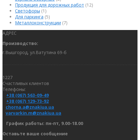
Продукция для дорожных работ
(12)
Светофоры
(1)
Для паркинга
(5)
Металлоконструкции
(7)
АДРЕС
Производство:
г.Вышгород, ул.Ватутина 69-б
1227
Счастливых клиентов
Телефоны:
+38 (067) 563-09-49
+38 (067) 129-73-92
chorna.a@znakiua.ua
varvarkin.m@znakiua.ua
График работы: пн-пт, 9.00-18.00
Оставьте ваше сообщение