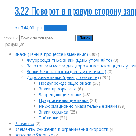
3.22 Поворот в правую сторону за
от
744,00
грн.
Выбрать ...
Искать:
Поиск
Продукция
Знаки (цены в процессе изменения)
(308)
Флуоресцентные знаки (цены уточняйте)
(9)
Заготовки и маски для дорожных знаков (цены уточ
Знаки безопасности (цены уточняйте)
(0)
Дорожные знаки (цены уточняйте)
(294)
Предупреждающие знаки
(56)
Знаки приоритета
(6)
Запрещающие знаки
(43)
Предписывающие знаки
(24)
Информационно-указательные знаки
(89)
Знаки сервиса
(25)
Таблички
(51)
Разметка
(2)
Элементы снижения и ограничения скорости
(4)
Зеркала обзорные
(2)