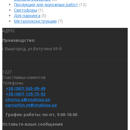
Продукция для дорожных работ
(12)
Светофоры
(1)
Для паркинга
(5)
Металлоконструкции
(7)
АДРЕС
Производство:
г.Вышгород, ул.Ватутина 69-б
1227
Счастливых клиентов
Телефоны:
+38 (067) 563-09-49
+38 (067) 129-73-92
chorna.a@znakiua.ua
varvarkin.m@znakiua.ua
График работы: пн-пт, 9.00-18.00
Оставьте ваше сообщение