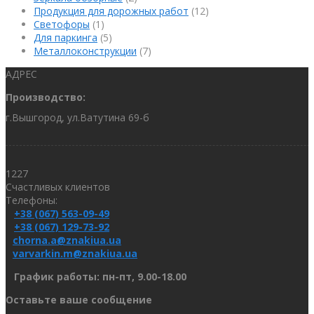
Продукция для дорожных работ
(12)
Светофоры
(1)
Для паркинга
(5)
Металлоконструкции
(7)
АДРЕС
Производство:
г.Вышгород, ул.Ватутина 69-б
1227
Счастливых клиентов
Телефоны:
+38 (067) 563-09-49
+38 (067) 129-73-92
chorna.a@znakiua.ua
varvarkin.m@znakiua.ua
График работы: пн-пт, 9.00-18.00
Оставьте ваше сообщение