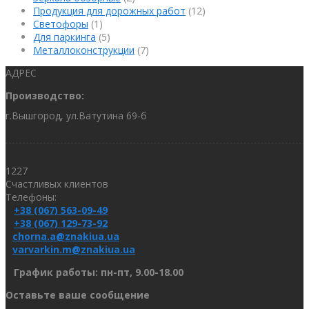
Продукция для дорожных работ
(12)
Светофоры
(1)
Для паркинга
(5)
Металлоконструкции
(7)
АДРЕС
Производство:
г.Вышгород, ул.Ватутина 69-б
1227
Счастливых клиентов
Телефоны:
+38 (067) 563-09-49
+38 (067) 129-73-92
chorna.a@znakiua.ua
varvarkin.m@znakiua.ua
График работы: пн-пт, 9.00-18.00
Оставьте ваше сообщение