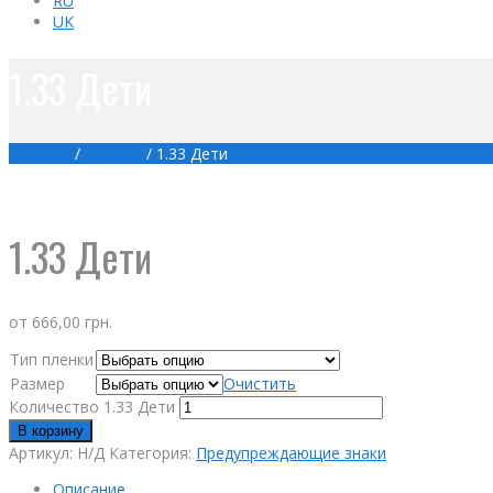
RU
UK
1.33 Дети
Главная
/
Товары
/
1.33 Дети
1.33 Дети
от
666,00
грн.
Тип пленки
Размер
Очистить
Количество 1.33 Дети
В корзину
Артикул:
Н/Д
Категория:
Предупреждающие знаки
Описание