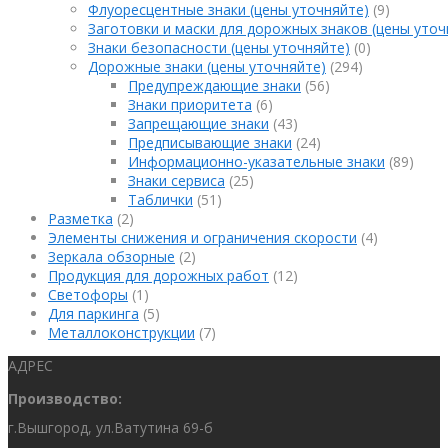
Флуоресцентные знаки (цены уточняйте)
(9)
Заготовки и маски для дорожных знаков (цены уточ
Знаки безопасности (цены уточняйте)
(0)
Дорожные знаки (цены уточняйте)
(294)
Предупреждающие знаки
(56)
Знаки приоритета
(6)
Запрещающие знаки
(43)
Предписывающие знаки
(24)
Информационно-указательные знаки
(89)
Знаки сервиса
(25)
Таблички
(51)
Разметка
(2)
Элементы снижения и ограничения скорости
(4)
Зеркала обзорные
(2)
Продукция для дорожных работ
(12)
Светофоры
(1)
Для паркинга
(5)
Металлоконструкции
(7)
АДРЕС
Производство:
г.Вышгород, ул.Ватутина 69-б