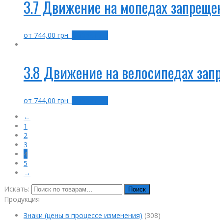
3.7 Движение на мопедах запреще
от
744,00
грн.
Выбрать ...
3.8 Движение на велосипедах зап
от
744,00
грн.
Выбрать ...
←
1
2
3
4
5
→
Искать:
Поиск
Продукция
Знаки (цены в процессе изменения)
(308)