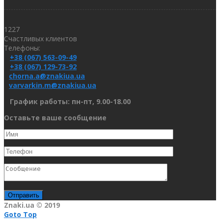
1227
Счастливых клиентов
Телефоны:
+38 (067) 563-09-49
+38 (067) 129-73-92
chorna.a@znakiua.ua
varvarkin.m@znakiua.ua
График работы: пн-пт, 9.00-18.00
Оставьте ваше сообщение
Znaki.ua © 2019
Goto Top