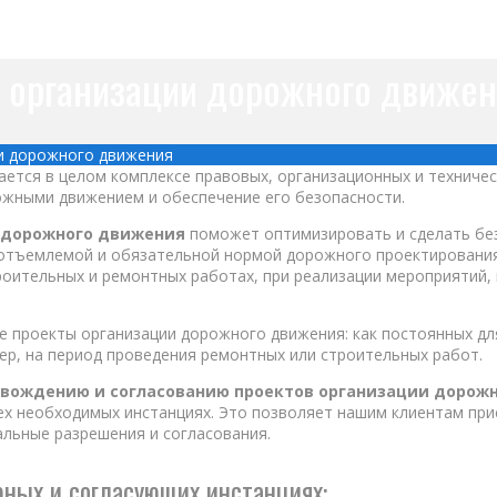
м организации дорожного движе
ии дорожного движения
ется в целом комплексе правовых, организационных и техничес
ожными движением и обеспечение его безопасности.
 дорожного движения
поможет оптимизировать и сделать бе
еотъемлемой и обязательной нормой дорожного проектирования
роительных и ремонтных работах, при реализации мероприятий,
 проекты организации дорожного движения: как постоянных дл
ер, на период проведения ремонтных или строительных работ.
овождению и согласованию проектов организации дорож
всех необходимых инстанциях. Это позволяет нашим клиентам пр
альные разрешения и согласования.
рных и согласующих инстанциях: