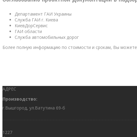
Департамент ГАИ Украины
Служба ГАИ г. Киева
КиевДорСервис
ГАИ области
Служба автомобильных дорог
Более полную информацию по стоимости и срокам, Вы можете
АДРЕС
Производство:
г.Вышгород, ул.Ватутина 69-б
1227