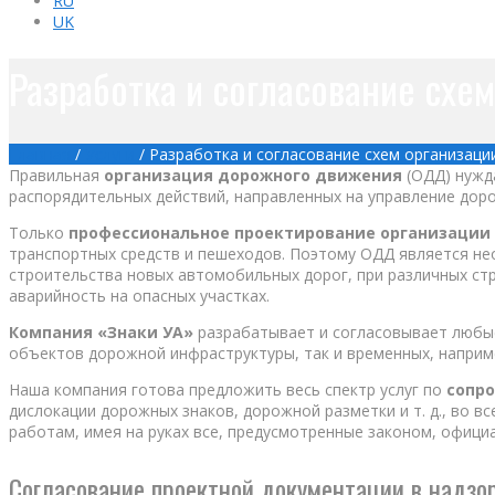
RU
UK
Разработка и согласование схе
Главная
/
Услуги
/
Разработка и согласование схем организац
Правильная
организация дорожного движения
(ОДД) нужда
распорядительных действий, направленных на управление дор
Только
профессиональное проектирование организации
транспортных средств и пешеходов. Поэтому ОДД является н
строительства новых автомобильных дорог, при различных ст
аварийность на опасных участках.
Компания «Знаки УА»
разрабатывает и согласовывает любые
объектов дорожной инфраструктуры, так и временных, наприм
Наша компания готова предложить весь спектр услуг по
сопр
дислокации дорожных знаков, дорожной разметки и т. д., во 
работам, имея на руках все, предусмотренные законом, офици
Согласование проектной документации в надзо