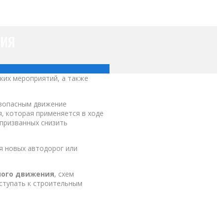
ния
ких мероприятий, а также
зопасным движение
, которая применяется в ходе
 призванных снизить
я новых автодорог или
ного движения
, схем
иступать к строительным