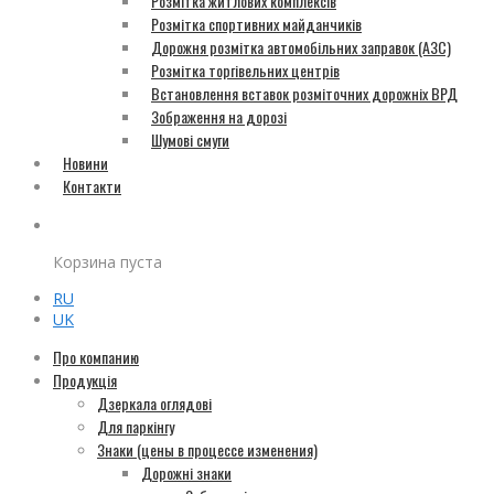
Розмітка житлових комплексів
Розмітка спортивних майданчиків
Дорожня розмітка автомобільних заправок (АЗС)
Розмітка торгівельних центрів
Встановлення вставок розміточних дорожніх ВРД
Зображення на дорозі
Шумові смуги
Новини
Контакти
Корзина пуста
RU
UK
Про компанию
Продукція
Дзеркала оглядові
Для паркінгу
Знаки (цены в процессе изменения)
Дорожні знаки