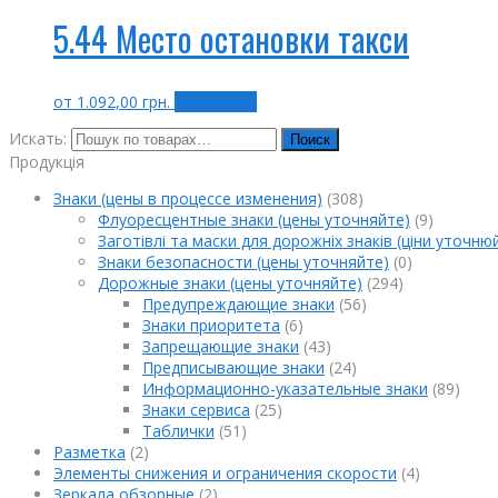
5.44 Место остановки такси
от
1.092,00
грн.
Выбрать ...
Искать:
Поиск
Продукція
Знаки (цены в процессе изменения)
(308)
Флуоресцентные знаки (цены уточняйте)
(9)
Заготівлі та маски для дорожніх знаків (ціни уточню
Знаки безопасности (цены уточняйте)
(0)
Дорожные знаки (цены уточняйте)
(294)
Предупреждающие знаки
(56)
Знаки приоритета
(6)
Запрещающие знаки
(43)
Предписывающие знаки
(24)
Информационно-указательные знаки
(89)
Знаки сервиса
(25)
Таблички
(51)
Разметка
(2)
Элементы снижения и ограничения скорости
(4)
Зеркала обзорные
(2)