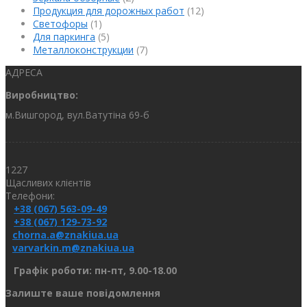
Продукция для дорожных работ
(12)
Светофоры
(1)
Для паркинга
(5)
Металлоконструкции
(7)
АДРЕСА
Виробництво:
м.Вишгород, вул.Ватутіна 69-б
1227
Щасливих клієнтів
Телефони:
+38 (067) 563-09-49
+38 (067) 129-73-92
chorna.a@znakiua.ua
varvarkin.m@znakiua.ua
Графік роботи: пн-пт, 9.00-18.00
Залиште ваше повідомлення