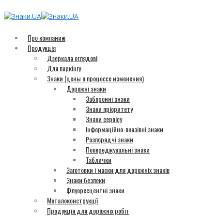
Про компанию
Продукція
Дзеркала оглядові
Для паркінгу
Знаки (цены в процессе изменения)
Дорожні знаки
Заборонні знаки
Знаки пріоритету
Знаки сервісу
Інформаційно-вказівні знаки
Розпорядчі знаки
Попереджувальні знаки
Таблички
Заготовки і маски для дорожніх знаків
Знаки безпеки
Флуоресцентні знаки
Металоконструкції
Продукція для дорожніх робіт