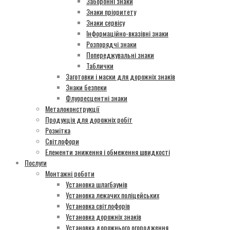
Заборонні знаки
Знаки пріоритету
Знаки сервісу
Інформаційно-вказівні знаки
Розпорядчі знаки
Попереджувальні знаки
Таблички
Заготовки і маски для дорожніх знаків
Знаки безпеки
Флуоресцентні знаки
Металоконструкції
Продукція для дорожніх робіт
Розмітка
Світлофори
Елементи зниження і обмеження швидкості
Послуги
Монтажні роботи
Установка шлагбаумів
Установка лежачих поліцейських
Установка світлофорів
Установка дорожніх знаків
Установка дорожнього огородження