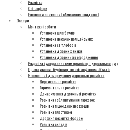
Розмітка
Світлофори
Елементи зниження і обмеження швидкості
Послуги
Монтажні роботи
Установка шлагбаумів
Установка лежачих поліцейських
Установка світлофорів
Установка дорожніх знаків
Установка дорожнього огородження
Розробка і узгодження схем організації дорожнього руху
Проектування і будівництво світлофорних об’єктів
Нанесення і демаркування дорожньої розмітки
Вертикальна розмітка
Горизонтальна розмітка
Демаркування дорожньої розмітки
Розмітка і облаштування парковок
Розмітка пішохідних переходів
Розмітка пластиком
Дорожня розмітка фарбою
Розмітка складів