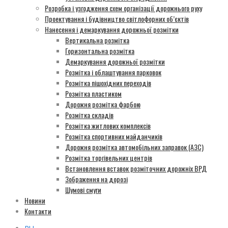
Розробка і узгодження схем організації дорожнього руху
Проектування і будівництво світлофорних об’єктів
Нанесення і демаркування дорожньої розмітки
Вертикальна розмітка
Горизонтальна розмітка
Демаркування дорожньої розмітки
Розмітка і облаштування парковок
Розмітка пішохідних переходів
Розмітка пластиком
Дорожня розмітка фарбою
Розмітка складів
Розмітка житлових комплексів
Розмітка спортивних майданчиків
Дорожня розмітка автомобільних заправок (АЗС)
Розмітка торгівельних центрів
Встановлення вставок розміточних дорожніх ВРД
Зображення на дорозі
Шумові смуги
Новини
Контакти