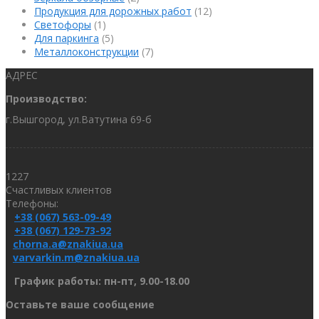
Продукция для дорожных работ
(12)
Светофоры
(1)
Для паркинга
(5)
Металлоконструкции
(7)
АДРЕС
Производство:
г.Вышгород, ул.Ватутина 69-б
1227
Счастливых клиентов
Телефоны:
+38 (067) 563-09-49
+38 (067) 129-73-92
chorna.a@znakiua.ua
varvarkin.m@znakiua.ua
График работы: пн-пт, 9.00-18.00
Оставьте ваше сообщение