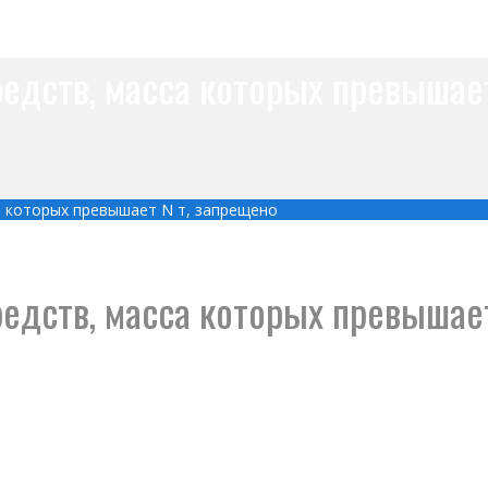
едств, масса которых превышает
а которых превышает N т, запрещено
едств, масса которых превышает