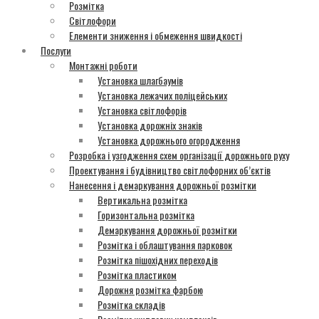
Розмітка
Світлофори
Елементи зниження і обмеження швидкості
Послуги
Монтажні роботи
Установка шлагбаумів
Установка лежачих поліцейських
Установка світлофорів
Установка дорожніх знаків
Установка дорожнього огородження
Розробка і узгодження схем організації дорожнього руху
Проектування і будівництво світлофорних об’єктів
Нанесення і демаркування дорожньої розмітки
Вертикальна розмітка
Горизонтальна розмітка
Демаркування дорожньої розмітки
Розмітка і облаштування парковок
Розмітка пішохідних переходів
Розмітка пластиком
Дорожня розмітка фарбою
Розмітка складів