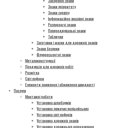
Заборонні знаки
Знаки пріоритету
Знаки сервісу
Інформаційно-вказівні знаки
Розпорядчі знаки
Попереджувальні знаки
Таблички
Заготовки і маски для дорожніх знаків
Знаки безпеки
Флуоресцентні знаки
Металоконструкції
Продукція для дорожніх робіт
Розмітка
Світлофори
Елементи зниження і обмеження швидкості
Послуги
Монтажні роботи
Установка шлагбаумів
Установка лежачих поліцейських
Установка світлофорів
Установка дорожніх знаків
Установка дорожнього огородження