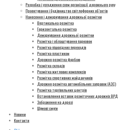
Розробка і узгодження схем організації дорожнього руху
Проектування і будівництво світлофорних об’єктів
Нанесення і демаркування дорожньої розмітки
Вертикальна розмітка
Горизонтальна розмітка
Демаркування дорожньої розмітки
Розмітка і облаштування парковок
Розмітка пішохідних переходів
Розмітка пластиком
Дорожня розмітка фарбою
Розмітка складів
Розмітка житлових комплексів
Розмітка спортивних майданчиків
Дорожня розмітка автомобільних заправок (АЗС)
Розмітка торгівельних центрів
Встановлення вставок розміточних дорожніх ВРД
Зображення на дорозі
Шумові смуги
Новини
Контакти