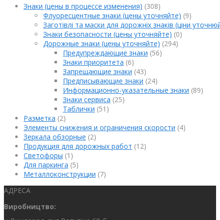
Знаки (цены в процессе изменения)
(308)
Флуоресцентные знаки (цены уточняйте)
(9)
Заготівлі та маски для дорожніх знаків (ціни уточню
Знаки безопасности (цены уточняйте)
(0)
Дорожные знаки (цены уточняйте)
(294)
Предупреждающие знаки
(56)
Знаки приоритета
(6)
Запрещающие знаки
(43)
Предписывающие знаки
(24)
Информационно-указательные знаки
(89)
Знаки сервиса
(25)
Таблички
(51)
Разметка
(2)
Элементы снижения и ограничения скорости
(4)
Зеркала обзорные
(2)
Продукция для дорожных работ
(12)
Светофоры
(1)
Для паркинга
(5)
Металлоконструкции
(7)
АДРЕСА
Виробництво: