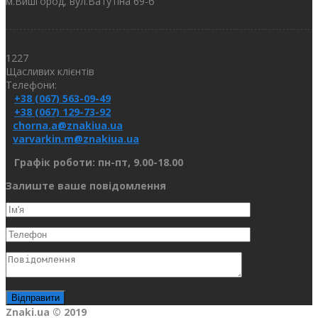
м.Вишгород, вул.Ватутіна 69-б
1227
Щасливих клієнтів
Телефони:
+38 (067) 563-09-49
+38 (067) 129-73-92
chorna.a@znakiua.ua
varvarkin.m@znakiua.ua
Графік роботи: пн-пт, 9.00-18.00
Залиште ваше повідомлення
Znaki.ua © 2019