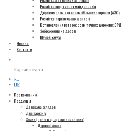
Розмітка житлових комплексів
Розмітка спортивних майданчиків
Дорожня розмітка автомобільних заправок (АЗС)
Розмітка торгівельних центрів
Встановлення вставок розміточних дорожніх ВРД
Зображення на дорозі
Шумові смуги
Новини
Контакти
Корзина пуста
RU
UK
Про компанию
Продукція
Дзеркала оглядові
Для паркінгу
Знаки (цены в процессе изменения)
Дорожні знаки