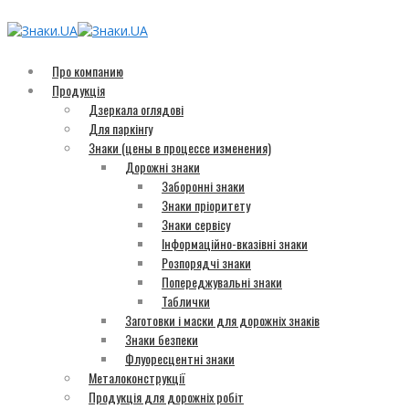
Про компанию
Продукція
Дзеркала оглядові
Для паркінгу
Знаки (цены в процессе изменения)
Дорожні знаки
Заборонні знаки
Знаки пріоритету
Знаки сервісу
Інформаційно-вказівні знаки
Розпорядчі знаки
Попереджувальні знаки
Таблички
Заготовки і маски для дорожніх знаків
Знаки безпеки
Флуоресцентні знаки
Металоконструкції
Продукція для дорожніх робіт