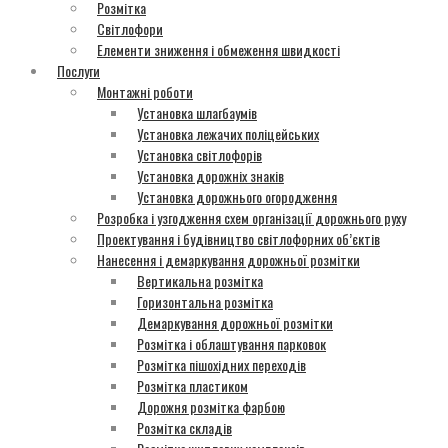
Розмітка
Світлофори
Елементи зниження і обмеження швидкості
Послуги
Монтажні роботи
Установка шлагбаумів
Установка лежачих поліцейських
Установка світлофорів
Установка дорожніх знаків
Установка дорожнього огородження
Розробка і узгодження схем організації дорожнього руху
Проектування і будівництво світлофорних об’єктів
Нанесення і демаркування дорожньої розмітки
Вертикальна розмітка
Горизонтальна розмітка
Демаркування дорожньої розмітки
Розмітка і облаштування парковок
Розмітка пішохідних переходів
Розмітка пластиком
Дорожня розмітка фарбою
Розмітка складів