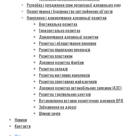
Розробка і узгодження схем організації дорожнього руху
Проектування і будівництво світлофорних об’єктів
Нанесення і демаркування дорожньої розмітки
Вертикальна розмітка
Горизонтальна розмітка
Демаркування дорожньої розмітки
Розмітка і облаштування парковок
Розмітка пішохідних переходів
Розмітка пластиком
Дорожня розмітка фарбою
Розмітка складів
Розмітка житлових комплексів
Розмітка спортивних майданчиків
Дорожня розмітка автомобільних заправок (АЗС)
Розмітка торгівельних центрів
Встановлення вставок розміточних дорожніх ВРД
Зображення на дорозі
Шумові смуги
Новини
Контакти