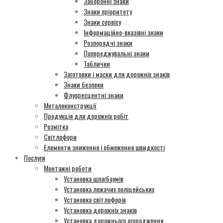
Заборонні знаки
Знаки пріоритету
Знаки сервісу
Інформаційно-вказівні знаки
Розпорядчі знаки
Попереджувальні знаки
Таблички
Заготовки і маски для дорожніх знаків
Знаки безпеки
Флуоресцентні знаки
Металоконструкції
Продукція для дорожніх робіт
Розмітка
Світлофори
Елементи зниження і обмеження швидкості
Послуги
Монтажні роботи
Установка шлагбаумів
Установка лежачих поліцейських
Установка світлофорів
Установка дорожніх знаків
Установка дорожнього огородження