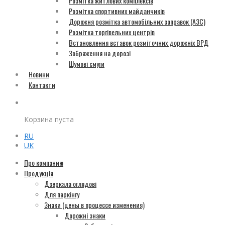
Розмітка житлових комплексів
Розмітка спортивних майданчиків
Дорожня розмітка автомобільних заправок (АЗС)
Розмітка торгівельних центрів
Встановлення вставок розміточних дорожніх ВРД
Зображення на дорозі
Шумові смуги
Новини
Контакти
Корзина пуста
RU
UK
Про компанию
Продукція
Дзеркала оглядові
Для паркінгу
Знаки (цены в процессе изменения)
Дорожні знаки