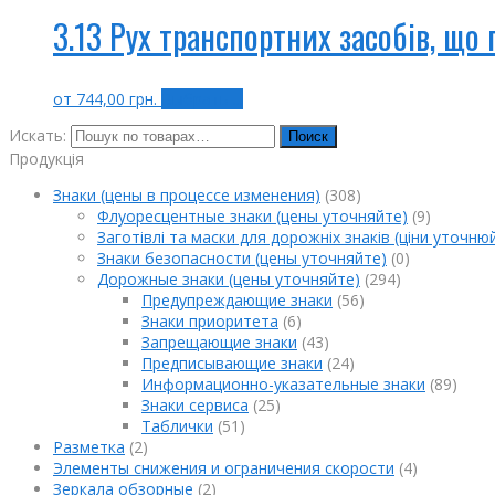
3.13 Рух транспортних засобів, що 
от
744,00
грн.
Выбрать ...
Искать:
Поиск
Продукція
Знаки (цены в процессе изменения)
(308)
Флуоресцентные знаки (цены уточняйте)
(9)
Заготівлі та маски для дорожніх знаків (ціни уточню
Знаки безопасности (цены уточняйте)
(0)
Дорожные знаки (цены уточняйте)
(294)
Предупреждающие знаки
(56)
Знаки приоритета
(6)
Запрещающие знаки
(43)
Предписывающие знаки
(24)
Информационно-указательные знаки
(89)
Знаки сервиса
(25)
Таблички
(51)
Разметка
(2)
Элементы снижения и ограничения скорости
(4)
Зеркала обзорные
(2)