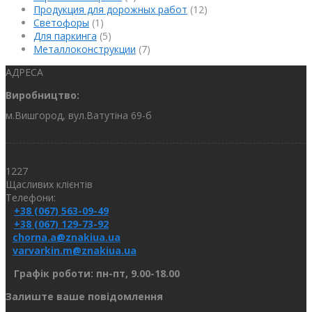
Продукция для дорожных работ
(12)
Светофоры
(1)
Для паркинга
(5)
Металлоконструкции
(7)
АДРЕСА
Виробництво:
м.Вишгород, вул.Ватутіна 69-б
1227
Щасливих клієнтів
Телефони:
+38 (067) 563-09-49
+38 (067) 129-73-92
chorna.a@znakiua.ua
varvarkin.m@znakiua.ua
Графік роботи: пн-пт, 9.00-18.00
Залиште ваше повідомлення