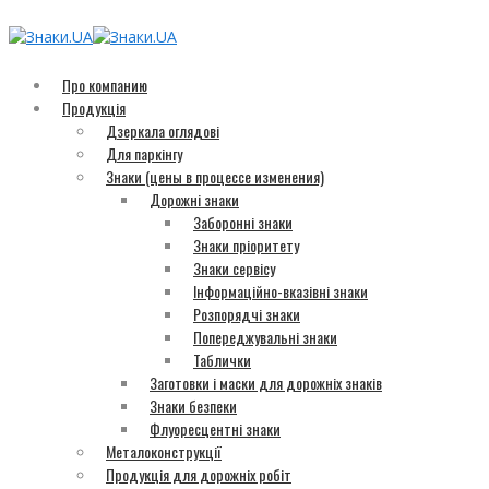
Про компанию
Продукція
Дзеркала оглядові
Для паркінгу
Знаки (цены в процессе изменения)
Дорожні знаки
Заборонні знаки
Знаки пріоритету
Знаки сервісу
Інформаційно-вказівні знаки
Розпорядчі знаки
Попереджувальні знаки
Таблички
Заготовки і маски для дорожніх знаків
Знаки безпеки
Флуоресцентні знаки
Металоконструкції
Продукція для дорожніх робіт