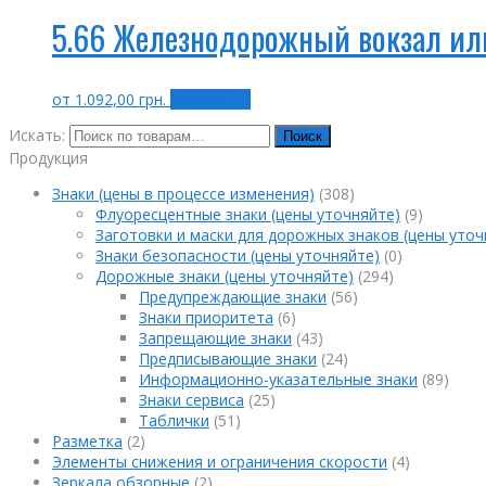
5.66 Железнодорожный вокзал или
от
1.092,00
грн.
Выбрать ...
Искать:
Поиск
Продукция
Знаки (цены в процессе изменения)
(308)
Флуоресцентные знаки (цены уточняйте)
(9)
Заготовки и маски для дорожных знаков (цены уточ
Знаки безопасности (цены уточняйте)
(0)
Дорожные знаки (цены уточняйте)
(294)
Предупреждающие знаки
(56)
Знаки приоритета
(6)
Запрещающие знаки
(43)
Предписывающие знаки
(24)
Информационно-указательные знаки
(89)
Знаки сервиса
(25)
Таблички
(51)
Разметка
(2)
Элементы снижения и ограничения скорости
(4)
Зеркала обзорные
(2)