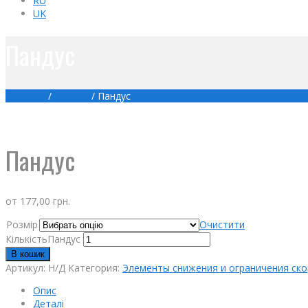
RU
UK
Пандус
Головна
/
Товари
/
Пандус
Пандус
от
177,00
грн.
Розмір
Очистити
КількістьПандус
В кошик
Артикул:
Н/Д
Категория:
Элементы снижения и ограничения ск
Опис
Деталі