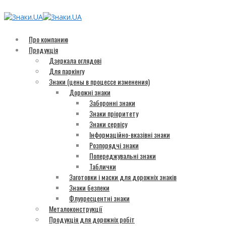
Про компанию
Продукція
Дзеркала оглядові
Для паркінгу
Знаки (цены в процессе изменения)
Дорожні знаки
Заборонні знаки
Знаки пріоритету
Знаки сервісу
Інформаційно-вказівні знаки
Розпорядчі знаки
Попереджувальні знаки
Таблички
Заготовки і маски для дорожніх знаків
Знаки безпеки
Флуоресцентні знаки
Металоконструкції
Продукція для дорожніх робіт