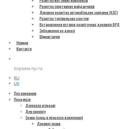
Розмітка житлових комплексів
Розмітка спортивних майданчиків
Дорожня розмітка автомобільних заправок (АЗС)
Розмітка торгівельних центрів
Встановлення вставок розміточних дорожніх ВРД
Зображення на дорозі
Шумові смуги
Новини
Контакти
Корзина пуста
RU
UK
Про компанию
Продукція
Дзеркала оглядові
Для паркінгу
Знаки (цены в процессе изменения)
Дорожні знаки