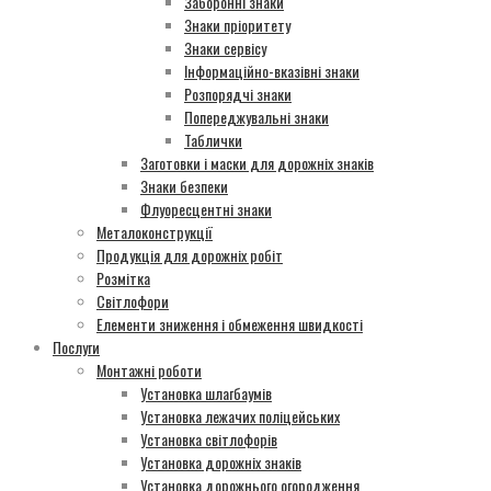
Заборонні знаки
Знаки пріоритету
Знаки сервісу
Інформаційно-вказівні знаки
Розпорядчі знаки
Попереджувальні знаки
Таблички
Заготовки і маски для дорожніх знаків
Знаки безпеки
Флуоресцентні знаки
Металоконструкції
Продукція для дорожніх робіт
Розмітка
Світлофори
Елементи зниження і обмеження швидкості
Послуги
Монтажні роботи
Установка шлагбаумів
Установка лежачих поліцейських
Установка світлофорів
Установка дорожніх знаків
Установка дорожнього огородження