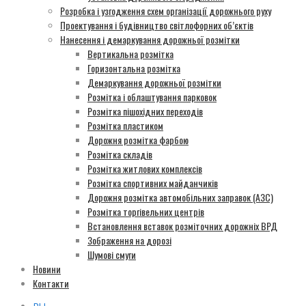
Розробка і узгодження схем організації дорожнього руху
Проектування і будівництво світлофорних об’єктів
Нанесення і демаркування дорожньої розмітки
Вертикальна розмітка
Горизонтальна розмітка
Демаркування дорожньої розмітки
Розмітка і облаштування парковок
Розмітка пішохідних переходів
Розмітка пластиком
Дорожня розмітка фарбою
Розмітка складів
Розмітка житлових комплексів
Розмітка спортивних майданчиків
Дорожня розмітка автомобільних заправок (АЗС)
Розмітка торгівельних центрів
Встановлення вставок розміточних дорожніх ВРД
Зображення на дорозі
Шумові смуги
Новини
Контакти