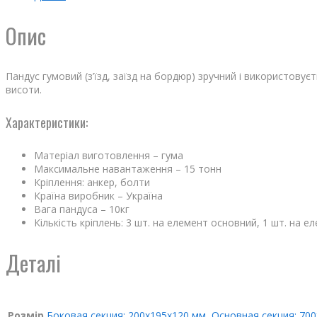
Опис
Пандус гумовий (з’їзд, заїзд на бордюр) зручний і використовуєт
висоти.
Характеристики:
Матеріал виготовлення – гума
Максимальне навантаження – 15 тонн
Кріплення: анкер, болти
Країна виробник – Україна
Вага пандуса – 10кг
Кількість кріплень: 3 шт. на елемент основний, 1 шт. на е
Деталі
Розмір
Боковая секция: 200х195х120 мм
,
Основная секция: 70