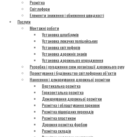
Розмітка
Світлофори
Елементи зниження і обмеження швидкості
Послуги
Монтажні роботи
Установка шлагбаумів
Установка лежачих поліцейських
Установка світлофорів
Установка дорожніх знаків
Установка дорожнього огородження
Розробка і узгодження схем організації дорожнього руху
Проектування і будівництво світлофорних об’єктів
Нанесення і демаркування дорожньої розмітки
Вертикальна розмітка
Горизонтальна розмітка
Демаркування дорожньої розмітки
Розмітка і облаштування парковок
Розмітка пішохідних переходів
Розмітка пластиком
Дорожня розмітка фарбою
Розмітка складів