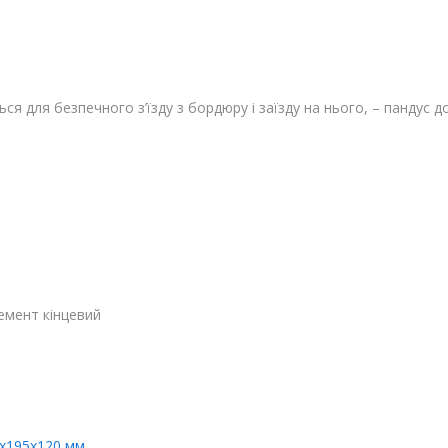
ься для безпечного з’їзду з бордюру і заїзду на нього, – пандус 
лемент кінцевий
0х195х120 мм